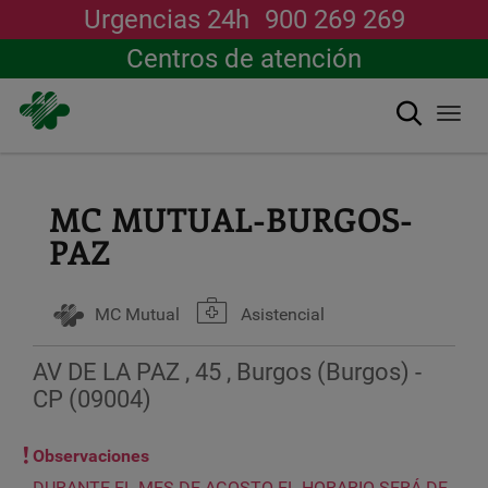
Urgencias 24h
900 269 269
Centros de atención
搜索
Togg
navi
跳
转
到
MC MUTUAL-BURGOS-
主
PAZ
要
内
容
MC Mutual
Asistencial
AV DE LA PAZ , 45 , Burgos (Burgos) -
CP (09004)
Observaciones
DURANTE EL MES DE AGOSTO EL HORARIO SERÁ DE