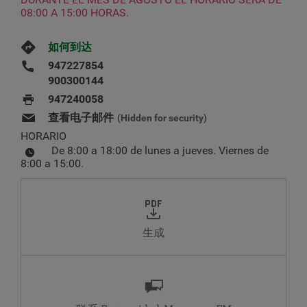
08:00 A 15:00 HORAS.
如何到达
947227854
900300144
947240058
查看电子邮件
(Hidden for security)
HORARIO
De 8:00 a 18:00 de lunes a jueves. Viernes de
8:00 a 15:00.
生成