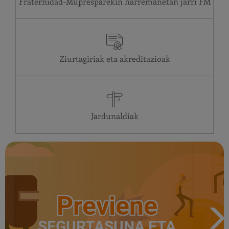
Fraternidad-Mupresparekin harremanetan jarri
Ziurtagiriak eta akreditazioak
Jardunaldiak
Previene
SEGURTASUNA ETA