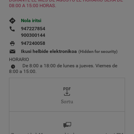
08:00 A 15:00 HORAS.
Nola iritsi
947227854
900300144
947240058
Ikusi helbide elektronikoa
(Hidden for security)
HORARIO
De 8:00 a 18:00 de lunes a jueves. Viernes de
8:00 a 15:00.
Sortu