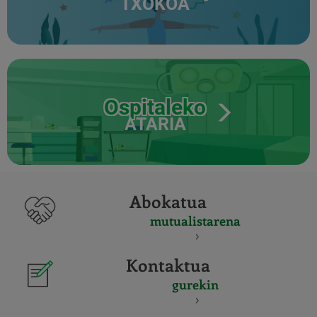
TXOKOA
Ospitaleko
ATARIA
Abokatua
mutualistarena
Kontaktua
gurekin