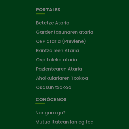
PORTALES
Betetze Ataria
Gardentasunaren ataria
ORP ataria (Previene)
Ekintzaileen Ataria
Ospitaleko ataria
Pazientearen Ataria
Aholkulariaren Txokoa
Osasun txokoa
CONÓCENOS
Nor gara gu?
Mutualitatean lan egitea