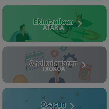
Ekintzaileen
ATARIA
Aholkulariaren
TXOKOA
Osasun