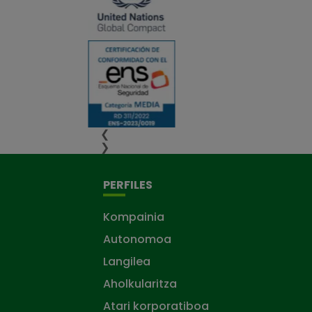
❮
❯
PERFILES
Kompainia
Autonomoa
Langilea
Aholkularitza
Atari korporatiboa