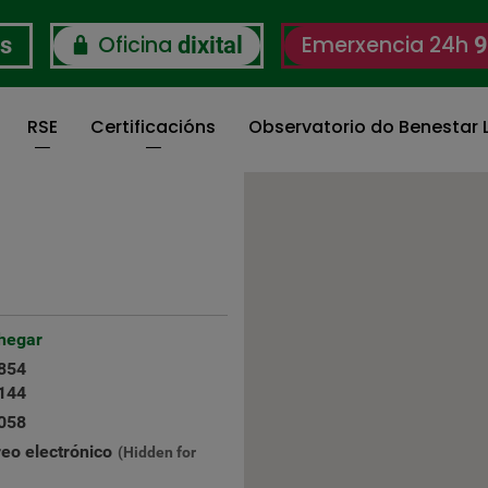
Oficina
Emerxencia 24h
os
dixital
9
RSE
Certificacións
Observatorio do Benestar L
hegar
854
144
058
reo electrónico
(Hidden for