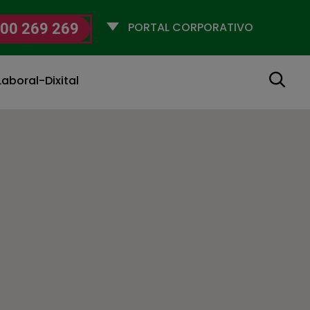
Selecciona
00 269 269
un
perfil
Buscar
aboral-Dixital