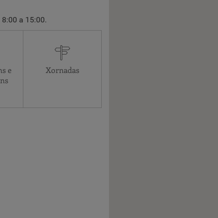
 8:00 a 15:00.
ns e
Xornadas
óns