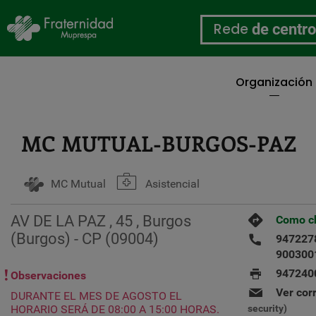
Rede
de centr
Organización
Ir
o
contido
MC MUTUAL-BURGOS-PAZ
principal
MC Mutual
Asistencial
AV DE LA PAZ , 45 , Burgos
Como c
(Burgos) - CP (09004)
947227
900300
947240
Observaciones
Ver cor
DURANTE EL MES DE AGOSTO EL
HORARIO SERÁ DE 08:00 A 15:00 HORAS.
security)