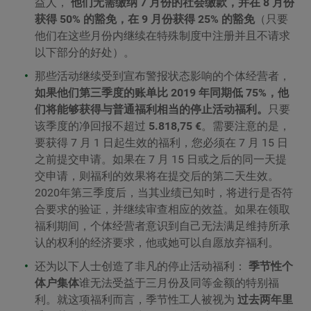
益人，
他们无需缴纳 7 月份的社会缴款，并在 8 月份
获得 50% 的豁免，在 9 月份获得 25% 的豁免
（只要
他们在这些月份内继续在特殊制度中注册并且不请求
以下部分的好处）。
那些活动继续受到宣布警报状态影响的个体经营者，
如果他们第三季度的账单比 2019 年同期低 75%，他
们将能够获得与普通福利相当的停止活动福利。
只要
该季度的净回报不超过
5.818,75 €
。需要注意的是，
要获得 7 月 1 日起生效的福利，您必须在 7 月 15 日
之前提交申请。如果在 7 月 15 日或之后的同一天提
交申请，则福利的效果将在提交后的第二天生效。
2020年第三季度后，当其业绩已知时，将进行是否符
合要求的验证，并继续审查相应的效益。如果在领取
福利期间，个体经营者意识到自己无法满足维持所承
认的权利的经济要求，他或她可以自愿放弃福利。
还为以下人士创造了非凡的停止活动福利：
季节性个
体户集体
谁无法受益于三月份及同等金额的特别福
利。就这项福利而言，季节性工人被视为
过去两年里