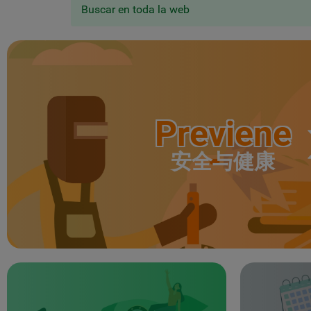
Buscar en toda la web
Previene
安全与健康