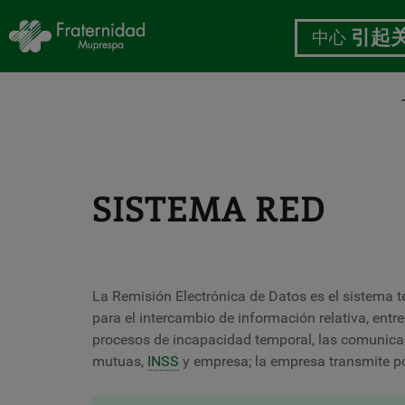
中心
引起
跳
转
到
主
SISTEMA RED
要
内
容
La Remisión Electrónica de Datos es el sistema t
para el intercambio de información relativa, entre
procesos de incapacidad temporal, las comunicaci
mutuas,
INSS
y empresa; la empresa transmite p