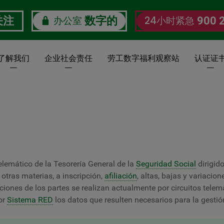
办公室
24小时紧急
关注
数字的
900 
了解我们
企业社会责任
劳工数字福利观察站
认证证
elemático de la Tesorería General de la
Seguridad Social
dirigid
 otras materias, a inscripción,
afiliación
, altas, bajas y variacio
ones de los partes se realizan actualmente por circuitos telemá
or
Sistema RED
los datos que resulten necesarios para la gestió