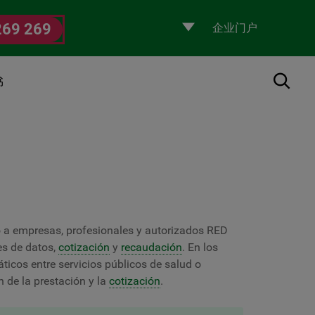
Selecciona
269 269
un
perfil
搜索
书
o a empresas, profesionales y autorizados RED
nes de datos,
cotización
y
recaudación
. En los
ticos entre servicios públicos de salud o
n de la prestación y la
cotización
.