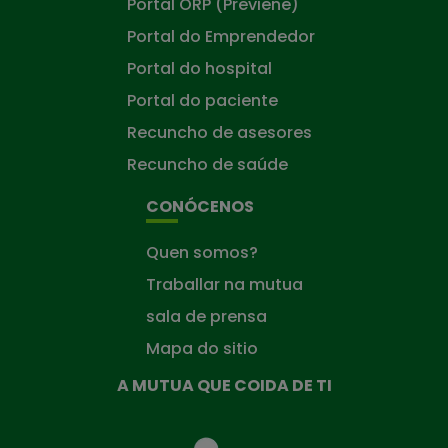
Portal ORP (Previene)
Portal do Emprendedor
Portal do hospital
Portal do paciente
Recuncho de asesores
Recuncho de saúde
CONÓCENOS
Quen somos?
Traballar na mutua
sala de prensa
Mapa do sitio
A MUTUA QUE COIDA DE TI
A
Mutua