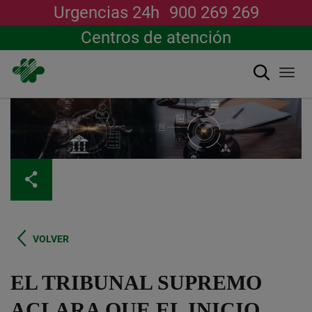
Urgencias 24h
900 269 269
Centros de atención
搜索
Togg
navi
跳
转
到
主
要
内
容
VOLVER
EL TRIBUNAL SUPREMO
ACLARA QUE EL INICIO