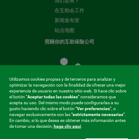
我们是谁？
在互助会工作
新闻发布室
站点地图
照顾你的互助保险公司
照
顾
您
的
Utilizamos cookies propias y de terceros para analizar y
共
optimizar la navegación con la finalidad de ofrecer una mejor
同
experiencia de usuario en nuestro sitio web. Si hace clic sobre
el botón “
Aceptar todas las cookies
” consideramos que
基
acepta su uso. Del mismo modo puede configurarlas a su
金
gusto haciendo clic sobre el botón ”
Ver preferencias
”, o
MENÚ
navegar exclusivamente con las
"estrictamente
necesarias
”.
En cambio, si lo que desea es obtener más información antes
REDES
de tomar una decisión,
haga clic aquí
.
SOCIALES