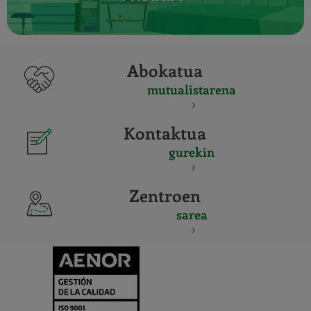
Abokatua
mutualistarena
Kontaktua
gurekin
Zentroen
sarea
CERTIFICADO
Y