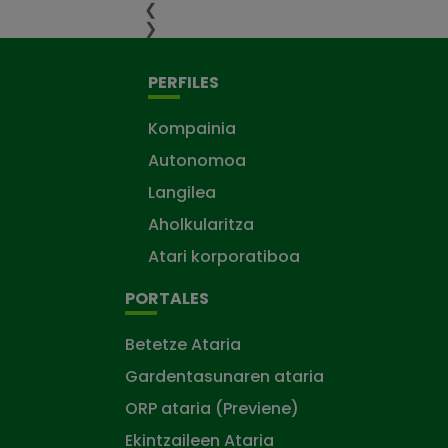
❮
❯
PERFILES
Kompainia
Autonomoa
Langilea
Aholkularitza
Atari korporatiboa
PORTALES
Betetze Ataria
Gardentasunaren ataria
ORP ataria (Previene)
Ekintzaileen Ataria