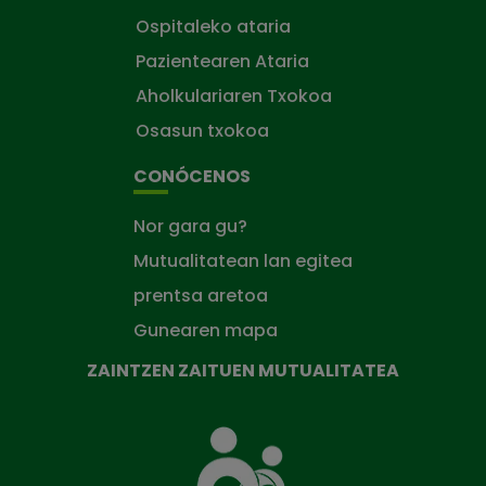
Ospitaleko ataria
Pazientearen Ataria
Aholkulariaren Txokoa
Osasun txokoa
CONÓCENOS
Nor gara gu?
Mutualitatean lan egitea
prentsa aretoa
Gunearen mapa
ZAINTZEN ZAITUEN MUTUALITATEA
Zaintzen
zaituen
Mutua