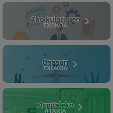
Aholkulariaren
TXOKOA
Osasun
TXOKOA
Ospitaleko
ATARIA