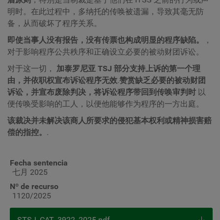
明时。在此过程中，多纳托的传唤被遗漏，导致其毫无防
备，从而破坏了程序关系。
即使当事人没有报告，没有传票也构成明显的程序缺陷。
，
对于影响程序公共秩序和正确设立必要的被动财团诉讼。
对于这一切，
加泰罗尼亚 TSJ 部分支持上诉的第一个理
由，并依职权宣布诉讼程序无效
.
赞赏缺乏必要的被动财团
诉讼，并宣布废除判决，将诉讼程序带回到传唤审判时
以
便传唤受影响的工人，以便他能够作为程序的一方出庭。
该裁决并未解决该商人所要求的侵犯基本权利或精神损害赔
偿的指控。
.
Fecha sentencia
七月 2025
Nº de recurso
1120/2025
STSJ_CAT_3922_2025.pdf