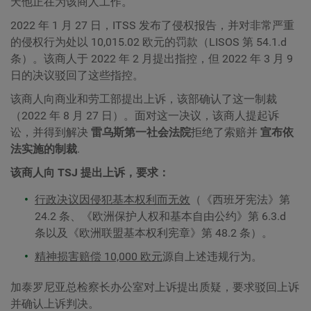
天他正在为该商人工作。
2022 年 1 月 27 日，ITSS 发布了侵权报告，并对非常严重
的侵权行为处以 10,015.02 欧元的罚款（LISOS 第 54.1.d
条）。该商人于 2022 年 2 月提出指控，但 2022 年 3 月 9
日的决议驳回了这些指控。
该商人向商业和劳工部提出上诉，该部确认了这一制裁
（2022 年 8 月 27 日）。面对这一决议，该商人提起诉
讼，并得到解决
雷乌斯第一社会法院
拒绝了索赔并
宣布依
法实施的制裁
.
该商人向 TSJ 提出上诉，要求：
行政决议因侵犯基本权利而无效
（《西班牙宪法》第
24.2 条、《欧洲保护人权和基本自由公约》第 6.3.d
条以及《欧洲联盟基本权利宪章》第 48.2 条）。
精神损害赔偿 10,000 欧元
源自上述违规行为。
加泰罗尼亚总检察长办公室对上诉提出质疑，要求驳回上诉
并确认上诉判决。