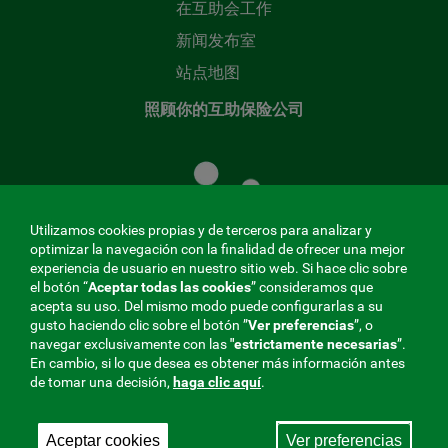
在互助会工作
新闻发布室
站点地图
照顾你的互助保险公司
照
顾
您
的
Utilizamos cookies propias y de terceros para analizar y
共
optimizar la navegación con la finalidad de ofrecer una mejor
同
experiencia de usuario en nuestro sitio web. Si hace clic sobre
el botón “
Aceptar todas las cookies
” consideramos que
基
acepta su uso. Del mismo modo puede configurarlas a su
金
gusto haciendo clic sobre el botón ”
Ver preferencias
”, o
MENÚ
navegar exclusivamente con las
"estrictamente
necesarias
”.
En cambio, si lo que desea es obtener más información antes
REDES
de tomar una decisión,
haga clic aquí
.
SOCIALES
Aceptar cookies
Ver preferencias