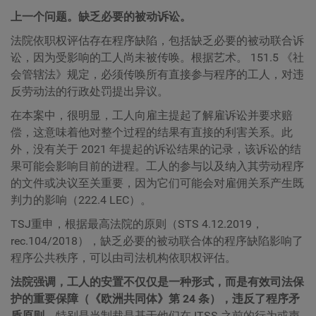
上一个问题。缺乏必要的被动诉讼。
法院依职权评估存在程序缺陷，包括缺乏必要的被动联合诉
讼，因为受影响的工人尚未被传唤。根据艺术。 151.5 《社
会管辖法》规定，必须传唤所有直接参与程序的工人，对违
反劳动法的行政处罚提出异议。
在本案中，很明显，工人向雇主提起了解雇诉讼并要求赔
偿，这意味着他对整个过程的结果有直接的利害关系。此
外，没有关于 2021 年提起的诉讼结果的记录，该诉讼的结
果可能会影响目前的进程。工人的参与以及纳入其劳动程序
的文件或决议至关重要，因为它们可能会对雇佣关系产生既
判力的影响（222.4 LEC）。
TSJ重申，根据最高法院的原则（STS 4.12.2019，
rec.104/2018），缺乏必要的被动联合体的程序缺陷影响了
程序公共秩序，可以由司法机构依职权评估。
法院强调，工人的安置不仅仅是一种形式，而是有效司法保
护的重要保障（《欧洲共同体》第 24 条），违反了程序矛
盾原则
，特别是当制裁是基于他们在 ITSS 之前的行为或声