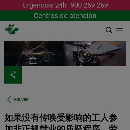
Urgencias 24h
900 269 269
Centros de atención
搜索
Togg
navi
跳
转
到
主
要
内
容
VOLVER
如果没有传唤受影响的工人参
加非正规就业的质疑程序，劳