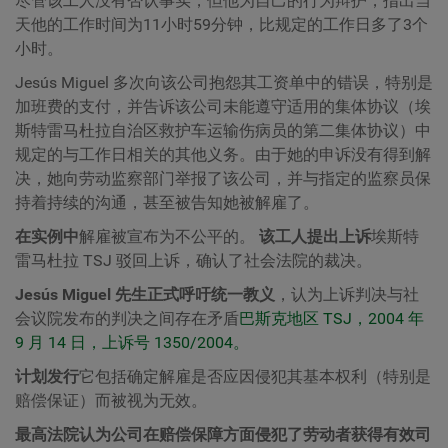
尽管该工人没有否认事实，但他为自己的行为辩护，指出当
天他的工作时间为11小时59分钟，比规定的工作日多了3个
小时。
Jesús Miguel 多次向该公司抱怨其工资单中的错误，特别是
加班费的支付，并告诉该公司未能遵守适用的集体协议（埃
斯特雷马杜拉自治区救护车运输伤病员的第二集体协议）中
规定的与工作日相关的其他义务。由于她的申诉没有得到解
决，她向劳动监察部门举报了该公司，并与指定的监察员保
持着持续的沟通，甚至被告知她被解雇了。
在实例中
解雇被宣布为不公平的。
该工人提出上诉
埃斯特
雷马杜拉 TSJ 驳回上诉，确认了社会法院的裁决。
Jesús Miguel 先生正式呼吁统一教义
，认为上诉判决与社
会议院发布的判决之间存在矛盾
巴斯克地区 TSJ，2004 年
9 月 14 日，上诉号 1350/2004。
计划发行
它包括确定解雇是否应因侵犯其基本权利（特别是
赔偿保证）而被视为无效。
最高法院认为公司在赔偿保障方面侵犯了劳动者获得有效司