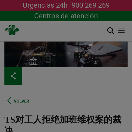
Urgencias 24h
900 269 269
Centros de atención
搜索
Togg
navi
跳
转
到
主
要
内
容
VOLVER
TS对工人拒绝加班维权案的裁
决