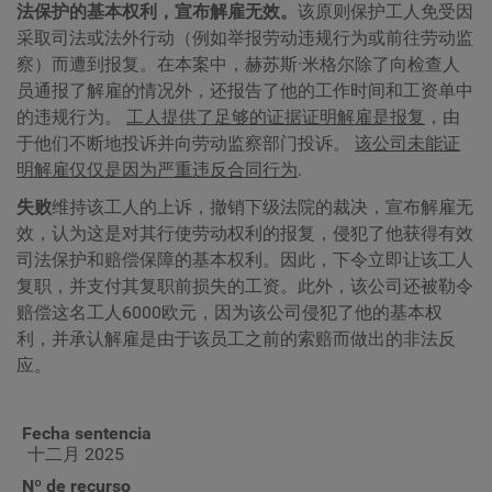
法保护的基本权利，宣布解雇无效。
该原则保护工人免受因
采取司法或法外行动（例如举报劳动违规行为或前往劳动监
察）而遭到报复。在本案中，赫苏斯·米格尔除了向检查人
员通报了解雇的情况外，还报告了他的工作时间和工资单中
的违规行为。
工人提供了足够的证据证明解雇是报复
，由
于他们不断地投诉并向劳动监察部门投诉。
该公司未能证
明解雇仅仅是因为严重违反合同行为
.
失败
维持该工人的上诉，撤销下级法院的裁决，宣布解雇无
效，认为这是对其行使劳动权利的报复，侵犯了他获得有效
司法保护和赔偿保障的基本权利。因此，下令立即让该工人
复职，并支付其复职前损失的工资。此外，该公司还被勒令
赔偿这名工人6000欧元，因为该公司侵犯了他的基本权
利，并承认解雇是由于该员工之前的索赔而做出的非法反
应。
Fecha sentencia
十二月 2025
Nº de recurso