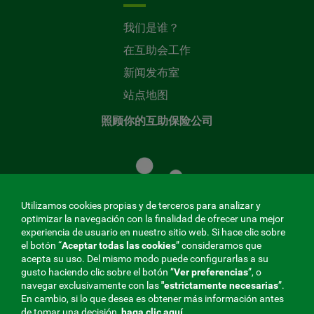
我们是谁？
在互助会工作
新闻发布室
站点地图
照顾你的互助保险公司
照
顾
您
的
Utilizamos cookies propias y de terceros para analizar y
共
optimizar la navegación con la finalidad de ofrecer una mejor
同
experiencia de usuario en nuestro sitio web. Si hace clic sobre
el botón “
Aceptar todas las cookies
” consideramos que
基
acepta su uso. Del mismo modo puede configurarlas a su
金
gusto haciendo clic sobre el botón ”
Ver preferencias
”, o
MENÚ
navegar exclusivamente con las
"estrictamente
necesarias
”.
En cambio, si lo que desea es obtener más información antes
REDES
de tomar una decisión,
haga clic aquí
.