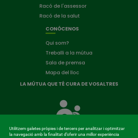
Racó de l'assessor
Racó de la salut
CONÓCENOS
Qui som?
Treballi a la mútua
Sala de premsa
Mapa del lloc
LA MÚTUA QUE TÉ CURA DE VOSALTRES
La
Mútua
que
té
cura
Utilitzem galetes pròpies i de tercers per analitzar i optimitzar
de
la navegació amb la finalitat d’oferir una millor experiència