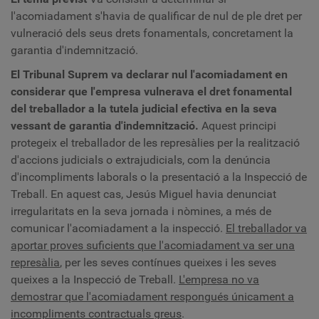
l'acomiadament s'havia de qualificar de nul de ple dret per
vulneració dels seus drets fonamentals, concretament la
garantia d'indemnització.
El Tribunal Suprem va declarar nul l'acomiadament en
considerar que l'empresa vulnerava el dret fonamental
del treballador a la tutela judicial efectiva en la seva
vessant de garantia d'indemnització.
Aquest principi
protegeix el treballador de les represàlies per la realització
d'accions judicials o extrajudicials, com la denúncia
d'incompliments laborals o la presentació a la Inspecció de
Treball. En aquest cas, Jesús Miguel havia denunciat
irregularitats en la seva jornada i nòmines, a més de
comunicar l'acomiadament a la inspecció.
El treballador va
aportar proves suficients que l'acomiadament va ser una
represàlia
, per les seves contínues queixes i les seves
queixes a la Inspecció de Treball.
L'empresa no va
demostrar que l'acomiadament respongués únicament a
incompliments contractuals greus
.