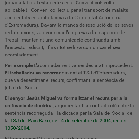
jornada laboral establertes en el Conveni col·lectiu
aplicable (II Conveni col·lectiu per al transport de malalts i
accidentats en ambulància a la Comunitat Autònoma
d'Extremadura). Davant la manca de resolució de les seves
reclamacions, va denunciar l'empresa a la Inspecció de
Treball, mantenint una comunicació continuada amb
l'inspector adscrit, i fins i tot se li va comunicar el seu
acomiadament.
Per exemple
L'acomiadament va ser declarat improcedent.
El treballador va recórrer
davant el TSJ d'Extremadura,
que va desestimar el recurs, confirmant la sentència del
jutjat del Social.
El senyor Jesús Miguel va formalitzar el recurs per a la
unificació de doctrina
, argumentant la contradicció entre la
sentència recorreguda i la dictada per la Sala del Social de
la
TSJ del País Basc, de 14 de setembre de 2004, recurs
1350/2004.
El tema previst
Va consistir a determinar si