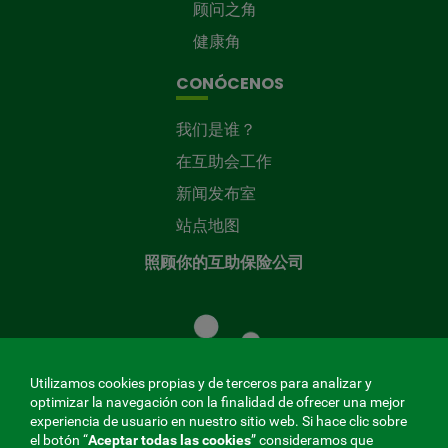
顾问之角
健康角
CONÓCENOS
我们是谁？
在互助会工作
新闻发布室
站点地图
照顾你的互助保险公司
照
顾
您
的
Utilizamos cookies propias y de terceros para analizar y
共
optimizar la navegación con la finalidad de ofrecer una mejor
同
experiencia de usuario en nuestro sitio web. Si hace clic sobre
el botón “
Aceptar todas las cookies
” consideramos que
基