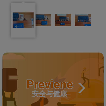
克
·
·
蒙
雷
亚
尔
·
和
马
尔
·
克
雷
斯
·
皮
Previene
·
安全与健康