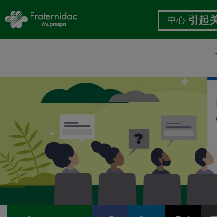
中心
引起
跳
转
到
主
要
内
容