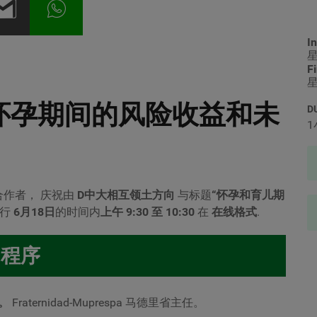
In
星
F
星
怀孕期间的风险收益和未
D
1
共同合作者，
庆祝由
D
中大相互领土方向
与标题
“怀孕和育儿期
举行
6月18日
的时间内
上午 9:30 至 10:30
在
在线格式
.
程序
。
Fraternidad-Muprespa 马德里省主任。