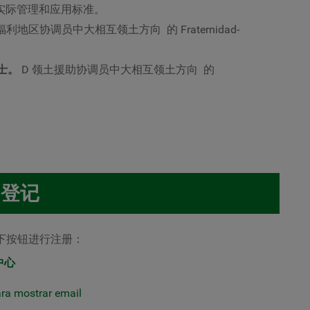
实际管理和应用标准。
 福利地区协调员
中大相互领土方向
的
Fraternidad-
士。
D 领土援助协调员
中大相互领土方向
的
登记
下按钮进行注册：
 中心
ara mostrar email