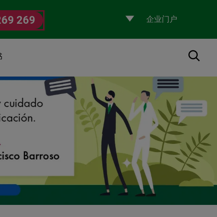
Selecciona
269 269
un
perfil
搜索
书