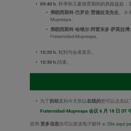
09:40 h.
怀孕和儿童保育期间的风险益处：
弗朗西斯科·巴罗佐·贾德拉克先生
。 D
Muprespa。
弗朗西斯科·哈维尔·阿雷东多·萨莫拉博
Fraternidad-Muprespa。
10:20 h.
轮到与会者发言。
10:30 h.
结束。
为了
协助
直到今天所以
在线的
您可以点击以
Fraternidad-Muprespa 会议 6 月 18 日 DT
咨询
更多信息
你可以发送电子邮件
a:
Clic aquí p