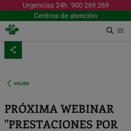
Urgencias 24h
900 269 269
Centros de atención
Buscar
Togg
navi
Pasar
al
contenido
principal
VOLVER
PRÓXIMA WEBINAR
"PRESTACIONES POR