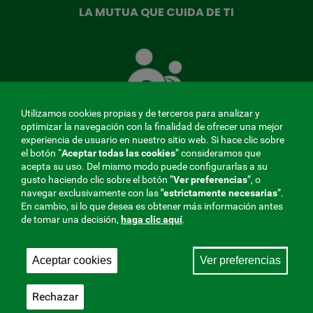
LA MUTUA QUE CUIDA DE TI
La
Mutua
que
cuida
de
Utilizamos cookies propias y de terceros para analizar y
ti
optimizar la navegación con la finalidad de ofrecer una mejor
experiencia de usuario en nuestro sitio web. Si hace clic sobre
el botón “
Aceptar todas las cookies
” consideramos que
acepta su uso. Del mismo modo puede configurarlas a su
MENÚ
gusto haciendo clic sobre el botón ”
Ver preferencias
”, o
navegar exclusivamente con las
"estrictamente
necesarias
”.
REDES
En cambio, si lo que desea es obtener más información antes
de tomar una decisión,
haga clic aquí
.
SOCIALES
Perfil de contratante
|
Cookies
|
Aviso legal
|
Privacidad
V20
Aceptar cookies
Ver preferencias
Mutua Colaboradora con la Seguridad Social, 275.
Fraternidad-Muprespa 2026
Rechazar