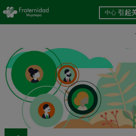
中心
引起
跳
转
到
主
要
内
容