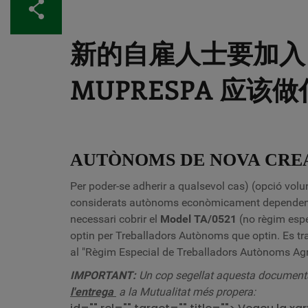
分享
新的自雇人士要加入 F
MUPRESPA 应该
AUTÒNOMS DE NOVA CRE
Per poder-se adherir a qualsevol cas) (opció volu
considerats autònoms econòmicament dependents 
necessari cobrir el
Model TA/0521
(no règim espe
optin per Treballadors Autònoms que optin. Es tr
al "Règim Especial de Treballadors Autònoms Agr
IMPORTANT:
Un cop segellat aquesta documenta
l'entrega
a la Mutualitat més propera: