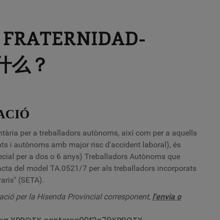
RATERNIDAD-
做什么？
ACIÓ
ntària per a treballadors autònoms, així com per a aquells
i autònoms amb major risc d'accident laboral), és
cial per a dos o 6 anys) Treballadors Autònoms que
acta del model TA.0521/7 per als treballadors incorporats
aris" (SETA).
ció per la Hisenda Provincial corresponent,
l'envia o