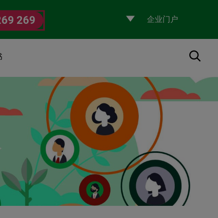
Selecciona
269 269
un
perfil
搜索
书