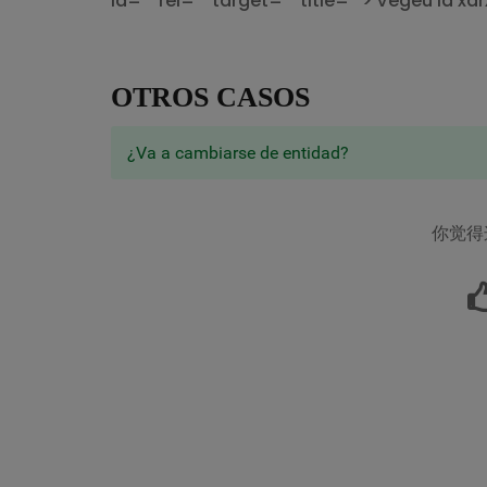
id="" rel="" target="" title=""> Vegeu la
OTROS CASOS
¿Va a cambiarse de entidad?
你觉得