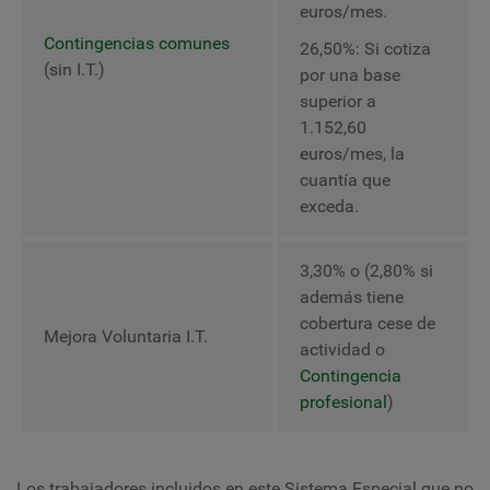
euros/mes.
Contingencias comunes
26,50%: Si cotiza
(sin I.T.)
por una base
superior a
1.152,60
euros/mes, la
cuantía que
exceda.
3,30% o (2,80% si
además tiene
cobertura cese de
Mejora Voluntaria I.T.
actividad o
Contingencia
profesional
)
Los trabajadores incluidos en este Sistema Especial que no