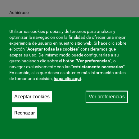
Adhiérase
Utilizamos cookies propias y de terceros para analizar y
optimizar la navegación con la finalidad de ofrecer una mejor
Si va a darse de alta en la Seguridad Social
experiencia de usuario en nuestro sitio web. Si hace clic sobre
el botón “
Aceptar todas las cookies
” consideramos que
acepta su uso. Del mismo modo puede configurarlas a su
gusto haciendo clic sobre el botón ”
Ver preferencias
”, o
Si va a cambiar de entidad
navegar exclusivamente con las
"estrictamente
necesarias
”.
En cambio, si lo que desea es obtener más información antes
de tomar una decisión,
haga clic aquí
.
Coberturas autónomos
Aceptar cookies
Ver preferencias
Rechazar
Tarifas y Cotizaciones
Trabajador