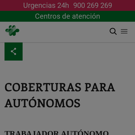
Urgencias 24h
900 269 269
Centros de atención
Buscar
Togg
navi
Pasar
al
contenido
principal
COBERTURAS PARA
AUTÓNOMOS
TRABAJADOR AUTÓNOMO