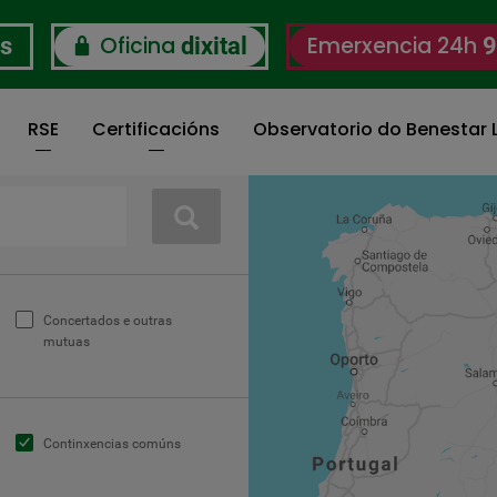
Oficina
Emerxencia 24h
os
dixital
9
RSE
Certificacións
Observatorio do Benestar L
Buscar
Concertados e outras
mutuas
Continxencias comúns