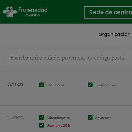
Rede
de centr
Organización
Ir
o
contido
principal
CENTROS
FM propios
+compromiso
SERVIZOS
Administrativo
Asistencial
Urxencias 24 h