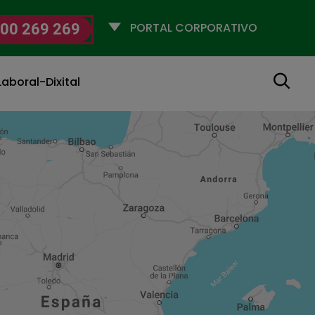
Selecciona
00 269 269
un
perfil
Buscar
aboral-Dixital