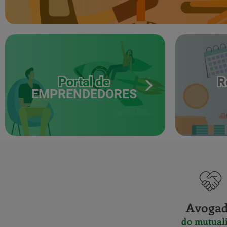
Centros
Portal de
R
EMPRENDEDORES
Apply
Avoga
do mutuali