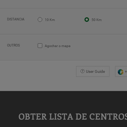
DISTANCIA
10 Km
50 Km
OUTROS
Agochar o mapa
User Guide
+
COORDINATES
Latitude
OBTER LISTA DE CENTRO
Lonxitude