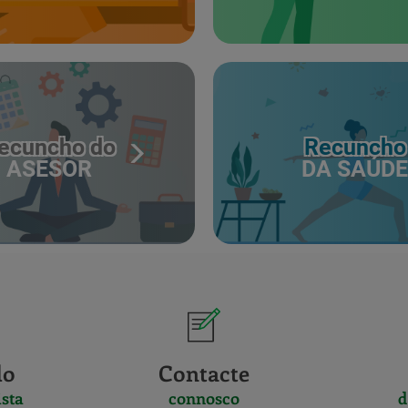
ecuncho do
Recuncho
ASESOR
DA SAÚDE
do
Contacte
sta
connosco
d