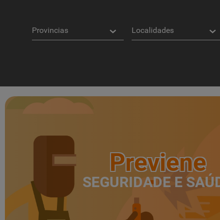
Provincias
Localidades
Distancia
*
Distance
in
Kilometers
Servicios
Previene
SEGURIDADE E SAÚ
Query
Search