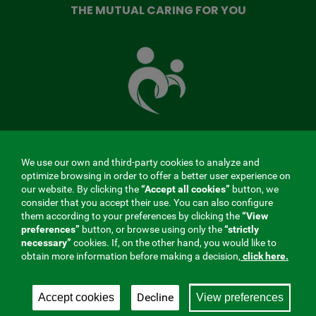
THE MUTUAL CARING FOR YOU
The
Mutual
Fund
that
takes
care
of
you
We use our own and third-party cookies to analyze and
MENÚ
optimize browsing in order to offer a better user experience on
our website. By clicking the
“Accept all cookies”
button, we
REDES
consider that you accept their use. You can also configure
them according to your preferences by clicking the
“View
SOCIALES
preferences”
button, or browse using only the
“strictly
Contractor profile
|
Cookies
|
Legal notice
|
Privacy
necessary”
cookies. If, on the other hand, you would like to
V20
obtain more information before making a decision,
click here.
Social Security Collaborating Mutual Insurance
Company, 275. Fraternidad-Muprespa 2026
Decline
Accept cookies
View preferences