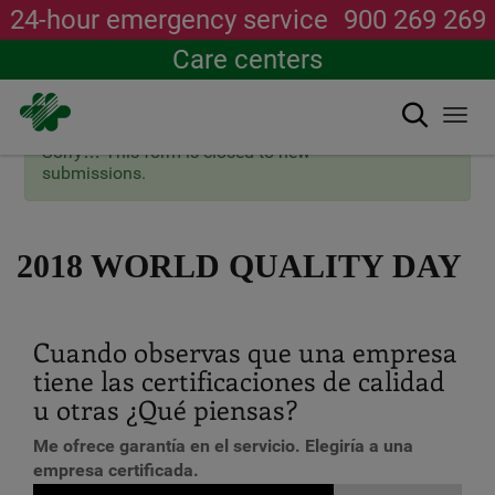
24-hour emergency service
900 269 269
Care centers
Search
Togg
navi
×
Status
Sorry… This form is closed to new
Skip
message
submissions.
to
main
content
2018 WORLD QUALITY DAY
Cuando observas que una empresa
tiene las certificaciones de calidad
u otras ¿Qué piensas?
Me ofrece garantía en el servicio. Elegiría a una
empresa certificada.