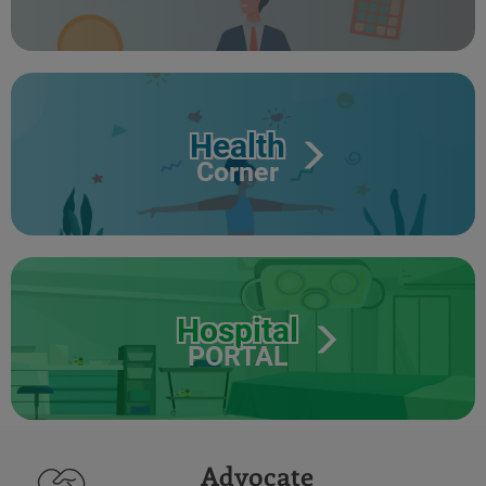
Health
Corner
Hospital
PORTAL
Advocate