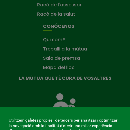
Racó de l'assessor
Racó de la salut
CONÓCENOS
Qui som?
Treballi a la mútua
Sala de premsa
Mapa del lloc
LA MÚTUA QUE TÉ CURA DE VOSALTRES
La
Mútua
que
té
cura
Utilitzem galetes pròpies i de tercers per analitzar i optimitzar
de
la navegació amb la finalitat d’oferir una millor experiència