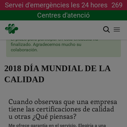
Servei d'emergències les 24 hores
269
Centres d'atenció
Cerca
Togg
navi
×
Missatge
El plazo para participar en esta encuesta ha
Vés
d'estat
finalizado. Agradecemos mucho su
al
colaboración.
contingut
2018 DÍA MUNDIAL DE LA
CALIDAD
Cuando observas que una empresa
tiene las certificaciones de calidad
u otras ¿Qué piensas?
Me ofrece garantía en el servicio. Elegiría a una