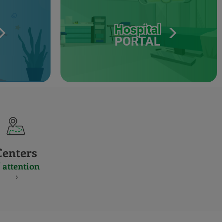
Hospital
PORTAL
Centers
 attention
S