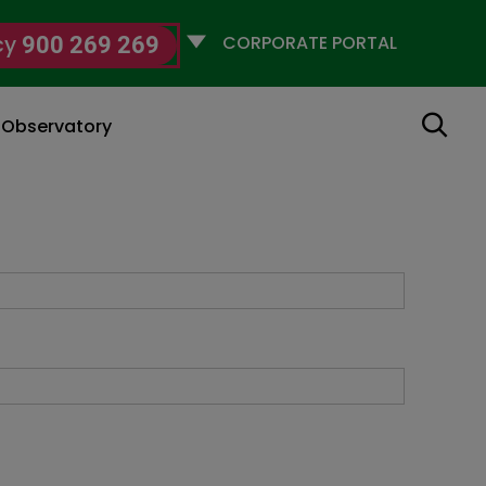
Selecciona
cy
900 269 269
un
perfil
Search
g Observatory