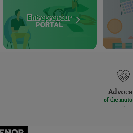
Entrepreneur
PORTAL
Advoca
of the mutu