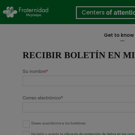
Centers
of attenti
Get to know
Skip
to
RECIBIR BOLETÍN EN M
main
content
Su nombre
*
Correo electrónico
*
Deseo suscribirme a los boletines
He leído y acepto la
cláusula de protección de datos en las co