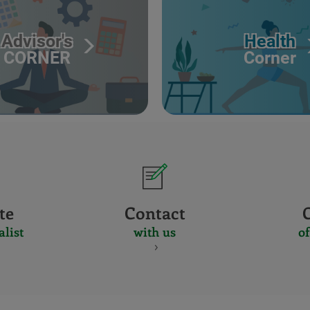
Advisor's
Health
CORNER
Corner
te
Contact
alist
with us
of
CERTIFICADO