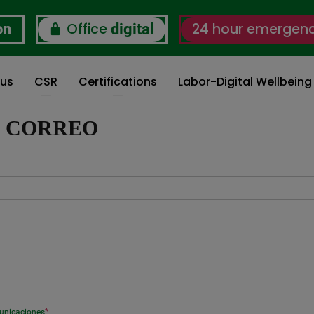
Office
24 hour emergen
on
digital
 us
CSR
Certifications
Labor-Digital Wellbein
I CORREO
municaciones
*