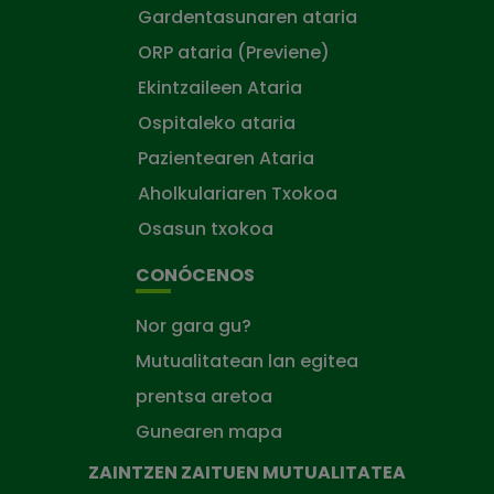
Gardentasunaren ataria
ORP ataria (Previene)
Ekintzaileen Ataria
Ospitaleko ataria
Pazientearen Ataria
Aholkulariaren Txokoa
Osasun txokoa
CONÓCENOS
Nor gara gu?
Mutualitatean lan egitea
prentsa aretoa
Gunearen mapa
ZAINTZEN ZAITUEN MUTUALITATEA