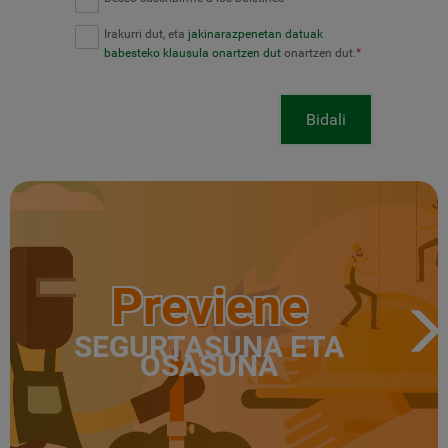
Irakurri dut, eta
jakinarazpenetan datuak
babesteko klausula onartzen dut
onartzen dut.
*
Bidali
Previene
SEGURTASUNA ETA
OSASUNA