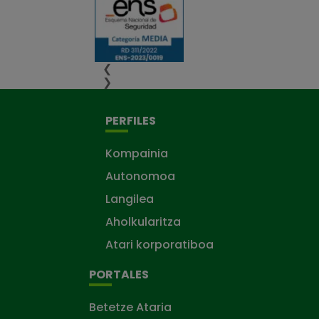
❮
❯
PERFILES
Kompainia
Autonomoa
Langilea
Aholkularitza
Atari korporatiboa
PORTALES
Betetze Ataria