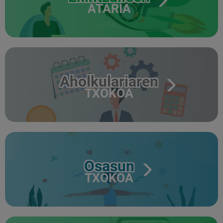
ATARIA
Aholkulariaren
TXOKOA
Osasun
TXOKOA