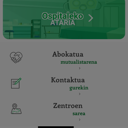
Ospitaleko
ATARIA
Abokatua
mutualistarena
Kontaktua
gurekin
Zentroen
sarea