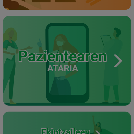
Pazientearen
ATARIA
Ekintzaileen