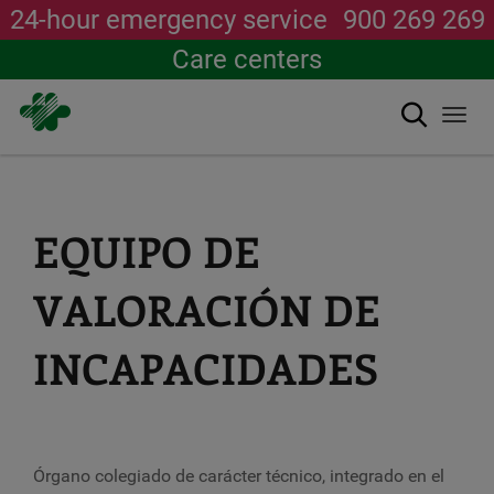
24-hour emergency service
900 269 269
Care centers
Search
Togg
navi
Skip
to
main
content
EQUIPO DE
VALORACIÓN DE
INCAPACIDADES
Órgano colegiado de carácter técnico, integrado en el