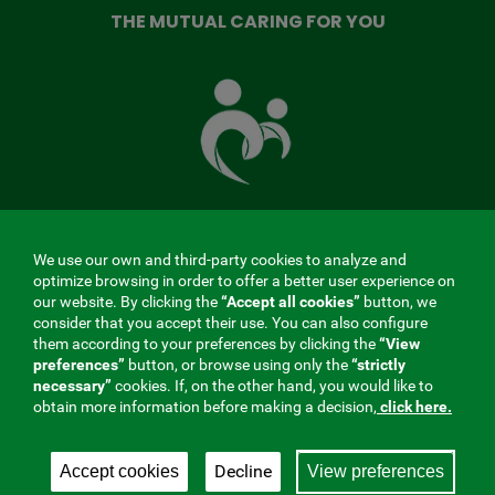
THE MUTUAL CARING FOR YOU
The
Mutual
Fund
that
takes
care
of
you
We use our own and third-party cookies to analyze and
MENÚ
optimize browsing in order to offer a better user experience on
our website. By clicking the
“Accept all cookies”
button, we
REDES
consider that you accept their use. You can also configure
them according to your preferences by clicking the
“View
SOCIALES
preferences”
button, or browse using only the
“strictly
Contractor profile
|
Cookies
|
Legal notice
|
Privacy
necessary”
cookies. If, on the other hand, you would like to
V20
obtain more information before making a decision,
click here.
Social Security Collaborating Mutual Insurance
Company, 275. Fraternidad-Muprespa 2026
Decline
Accept cookies
View preferences