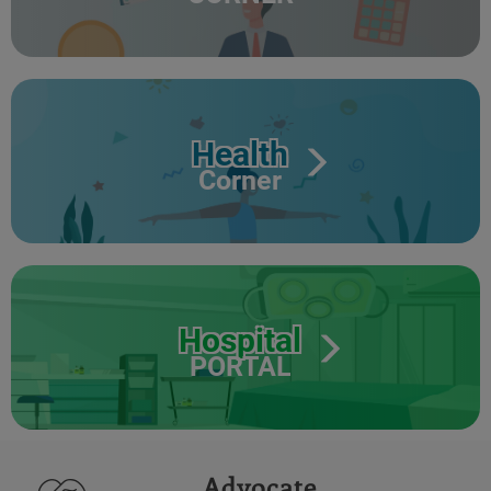
Health
Corner
Hospital
PORTAL
Advocate