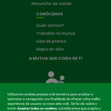
Recuncho de saúde
CONÓCENOS
Quen somos?
Traballar na mutua
sala de prensa
Mapa do sitio
A MUTUA QUE COIDA DE TI
A
Mutua
que
te
coida
Utilizamos cookies propias e de terceiros para analizar e
optimizar a navegación coa finalidade de ofrecer unha mellor
experiencia de usuario no noso sitio web. Se fai clic sobre o
botón
Aceptar todas as cookies
, consideramos que acepta o