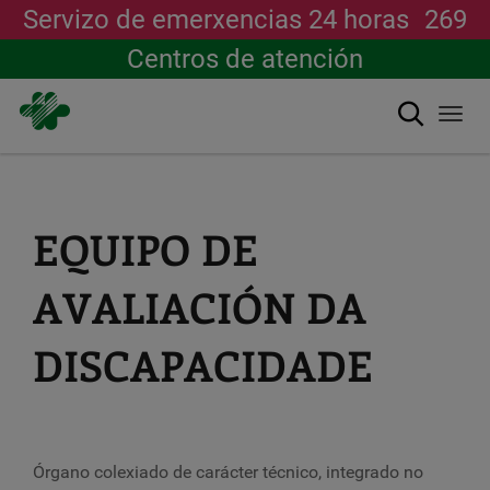
Servizo de emerxencias 24 horas
269
Centros de atención
Buscar
Togg
navi
Ir
o
contido
principal
EQUIPO DE
AVALIACIÓN DA
DISCAPACIDADE
Órgano colexiado de carácter técnico, integrado no