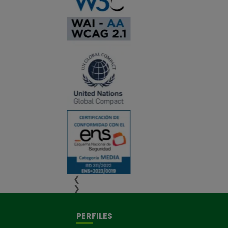
❮
❯
PERFILES