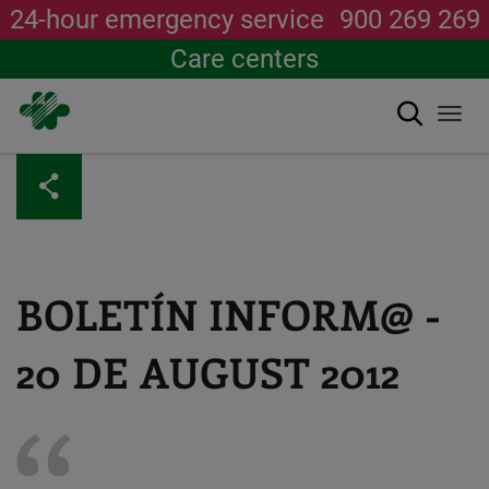
24-hour emergency service
900 269 269
Care centers
Search
Togg
navi
Skip
to
main
content
BOLETÍN INFORM@ -
20 DE AUGUST 2012