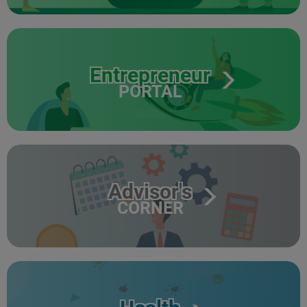
Entrepreneur
PORTAL
Advisor's
CORNER