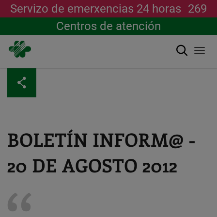
Servizo de emerxencias 24 horas
269
Centros de atención
Buscar
Togg
navi
Ir
o
contido
principal
BOLETÍN INFORM@ -
20 DE AGOSTO 2012