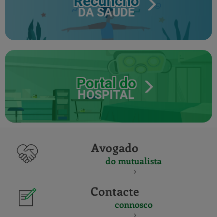
Recuncho
DA SAÚDE
Portal do
HOSPITAL
Avogado
do mutualista
Contacte
connosco