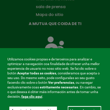
sala de prensa
Mapa do sitio
A MUTUA QUE COIDA DE TI
A
Mutua
que
te
coida
Utilizamos cookies propias e de terceiros para analizar e
optimizar a navegación coa finalidade de ofrecer unha mellor
experiencia de usuario no noso sitio web. Se fai clic sobre o
botón
Aceptar todas as cookies
, consideramos que acepta o
seu uso. Do mesmo xeito, pode configuralas ao seu gusto
MENÚ
facendo clic sobre o botón
Ver preferencias
, ou navegar
exclusivamente coas
estritamente
necesarias
. En cambio, se
REDES
o que desexa é obter máis información antes de tomar unha
decisión,
faga clic aquí
.
SOCIALES
Perfil do contratante
|
Cookies
|
Aviso legal
|
Privacidade
V20