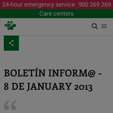
24-hour emergency service
900 269 269
Care centers
Search
Togg
navi
Skip
to
main
content
BOLETÍN INFORM@ -
8 DE JANUARY 2013