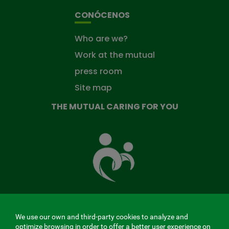
CONÓCENOS
Who are we?
Work at the mutual
press room
Site map
THE MUTUAL CARING FOR YOU
The
Mutual
Fund
that
takes
care
of
you
We use our own and third-party cookies to analyze and
MENÚ
optimize browsing in order to offer a better user experience on