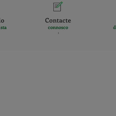
do
Contacte
sta
connosco
d
CERTIFICADO
Y
ACREDITACIO