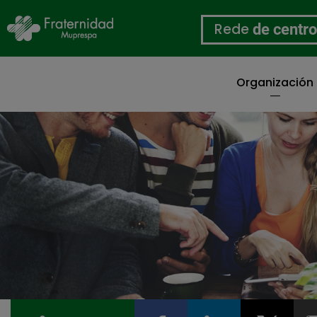
Rede
de centr
Organización
Ir
o
contido
principal