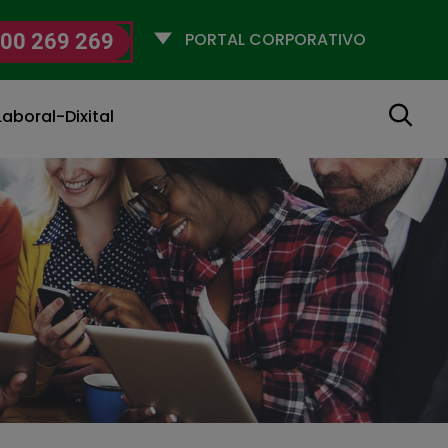
Selecciona
00 269 269
un
perfil
Buscar
aboral-Dixital