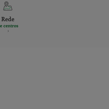
Rede
e centros
S
NES