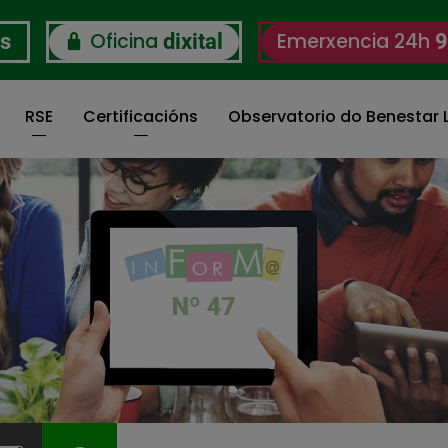
Oficina
Emerxencia 24h
os
dixital
9
RSE
Certificacións
Observatorio do Benestar L