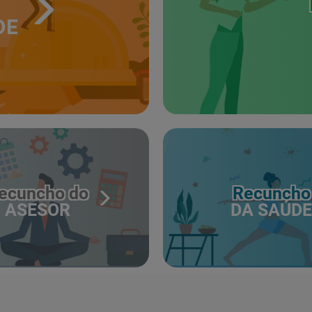
DE
ecuncho do
Recuncho
ASESOR
DA SAÚDE