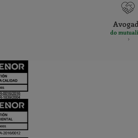
Avoga
do mutuali