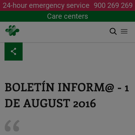
24-hour emergency service
900 269 269
Care centers
Search
Togg
navi
Skip
to
main
content
BOLETÍN INFORM@ - 1
DE AUGUST 2016