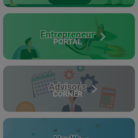
Entrepreneur
PORTAL
Advisor's
CORNER