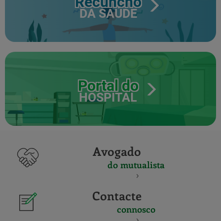
Recuncho
DA SAÚDE
Portal do
HOSPITAL
Avogado
do mutualista
Contacte
connosco