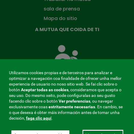
sala de prensa
Mapa do sitio
A MUTUA QUE COIDA DE TI
A
Mutua
que
te
coida
Utilizamos cookies propias e de terceiros para analizar e
optimizar a navegación coa finalidade de ofrecer unha mellor
experiencia de usuario no noso sitio web. Se fai clic sobre o
botón
Aceptar todas as cookies
, consideramos que acepta o
seu uso. Do mesmo xeito, pode configuralas ao seu gusto
MENÚ
facendo clic sobre o botón
Ver preferencias
, ou navegar
exclusivamente coas
estritamente
necesarias
. En cambio, se
REDES
o que desexa é obter máis información antes de tomar unha
decisión,
faga clic aquí
.
SOCIALES
Perfil do contratante
|
Cookies
|
Aviso legal
|
Privacidade