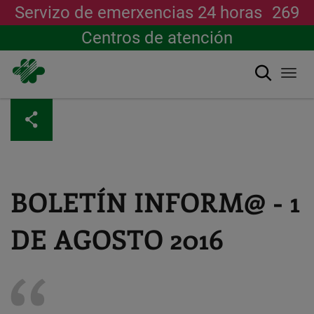
Servizo de emerxencias 24 horas
269
Centros de atención
Buscar
Togg
navi
Ir
o
contido
principal
BOLETÍN INFORM@ - 1
DE AGOSTO 2016