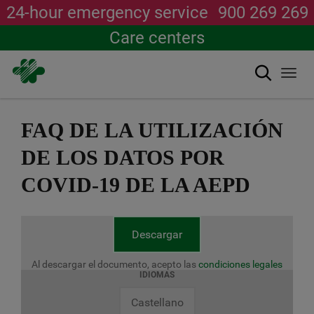
24-hour emergency service
900 269 269
Care centers
Search
Togg
navi
Skip
to
FAQ DE LA UTILIZACIÓN
main
content
DE LOS DATOS POR
COVID-19 DE LA AEPD
Descargar
Al descargar el documento, acepto las
condiciones legales
IDIOMAS
Castellano