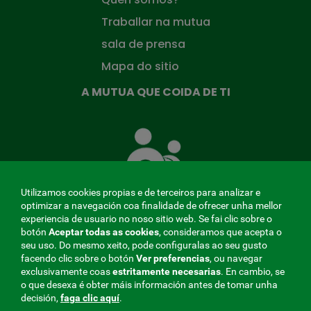
Traballar na mutua
sala de prensa
Mapa do sitio
A MUTUA QUE COIDA DE TI
A
Mutua
que
te
coida
Utilizamos cookies propias e de terceiros para analizar e
optimizar a navegación coa finalidade de ofrecer unha mellor
experiencia de usuario no noso sitio web. Se fai clic sobre o
botón
Aceptar todas as cookies
, consideramos que acepta o
seu uso. Do mesmo xeito, pode configuralas ao seu gusto
MENÚ
facendo clic sobre o botón
Ver preferencias
, ou navegar
exclusivamente coas
estritamente
necesarias
. En cambio, se
REDES
o que desexa é obter máis información antes de tomar unha
decisión,
faga clic aquí
.
SOCIALES