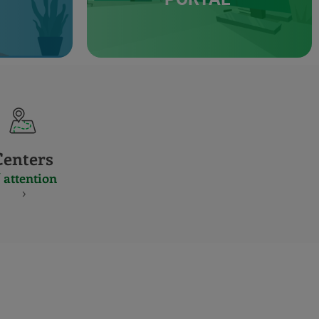
Centers
 attention
S
NES