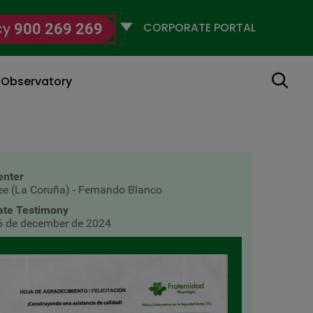
Selecciona
cy
900 269 269
un
perfil
Search
g Observatory
enter
ee (La Coruña) - Fernando Blanco
ate Testimony
6 de december de 2024