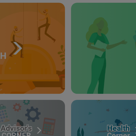
TH
Advisor's
Health
CORNER
Corner