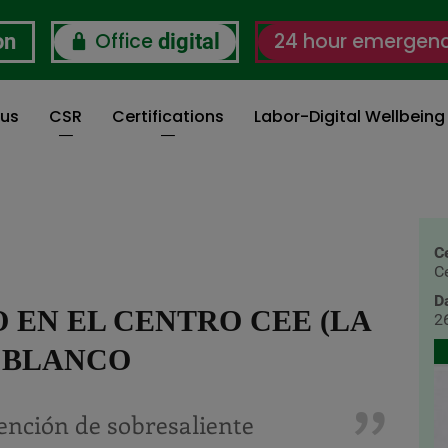
Office
24 hour emergen
on
digital
 us
CSR
Certifications
Labor-Digital Wellbein
C
C
D
 EN EL CENTRO CEE (LA
2
 BLANCO
tención de sobresaliente