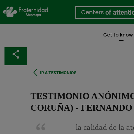
Centers
of attenti
Get to know
Skip
to
Share
main
content
IR A TESTIMONIOS
TESTIMONIO ANÓNIMO
CORUÑA) - FERNANDO
la calidad de la a