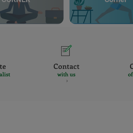
te
Contact
alist
with us
of
CERTIFICADO
Y
ACREDITACIO