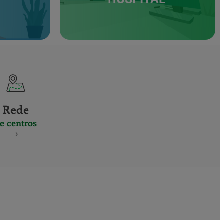
Rede
e centros
S
NES