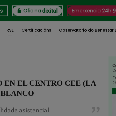
Oficina
Emerxencia 24h
os
dixital
9
RSE
Certificacións
Observatorio do Benestar L
C
C
F
 EN EL CENTRO CEE (LA
2
 BLANCO
lidade asistencial