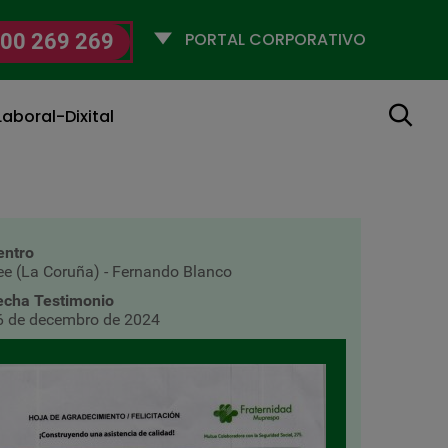
Selecciona
00 269 269
un
perfil
Buscar
aboral-Dixital
entro
ee (La Coruña) - Fernando Blanco
echa Testimonio
6 de decembro de 2024