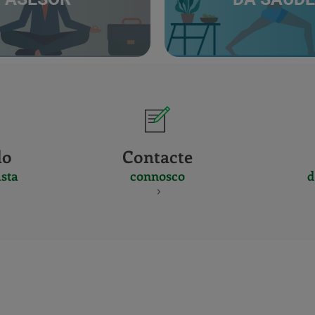
do
Contacte
sta
connosco
d
CERTIFICADO
Y
ACREDITACIO