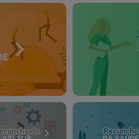
DE
ecuncho do
Recuncho
ASESOR
DA SAÚDE