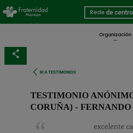
Rede
de centr
Organización
Ir
o
Compartir
contido
principal
IR A TESTIMONIOS
TESTIMONIO ANÓNIMO
CORUÑA) - FERNANDO
excelente ca