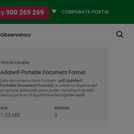
Selecciona
cy
900 269 269
un
perfil
Search
g Observatory
TIPO DE FICHERO
Adobe® Portable Document Format
Este documento tiene formato
.pdf (Adobe®
Portable Document Format)
; si usted no dispone del
programa adecuado para poder visualizarlo puede
descargarlo en el siguiente enlace
(pulse aquí)
SIZE
VERSION
1.05 MB
3