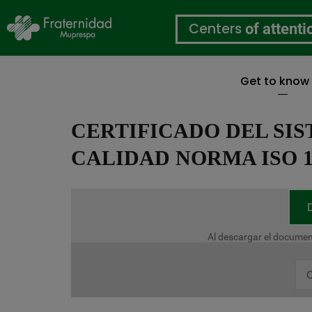
Centers
of attenti
Get to know
Skip
to
CERTIFICADO DEL SIS
main
content
CALIDAD NORMA ISO 14
Al descargar el documen
C