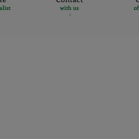
alist
with us
of
CERTIFICADO
Y
ACREDITACIO