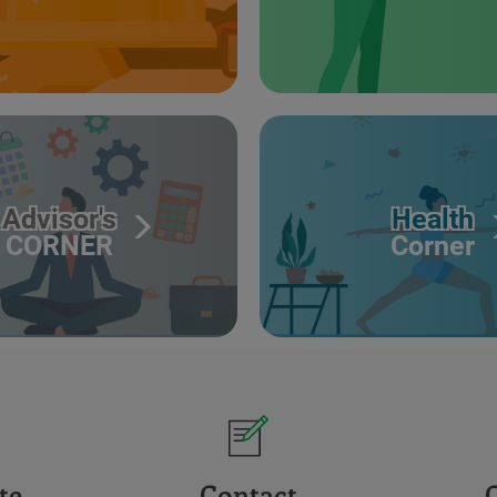
Advisor's
Health
CORNER
Corner
te
Contact