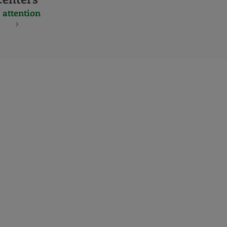
 attention
S
NES