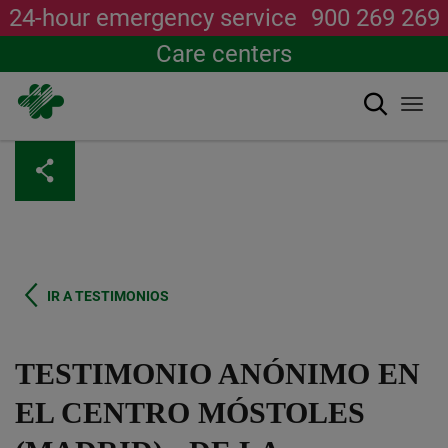
24-hour emergency service
900 269 269
Care centers
Search
Togg
navi
Skip
to
main
content
IR A TESTIMONIOS
TESTIMONIO ANÓNIMO EN
EL CENTRO MÓSTOLES