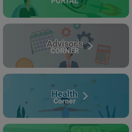
PORTAL
Advisor's
CORNER
Health
Corner