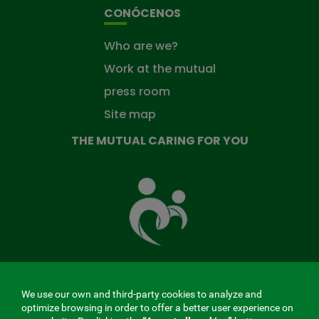
CONÓCENOS
Who are we?
Work at the mutual
press room
Site map
THE MUTUAL CARING FOR YOU
The
Mutual
Fund
that
takes
care
of
you
We use our own and third-party cookies to analyze and
MENÚ
optimize browsing in order to offer a better user experience on