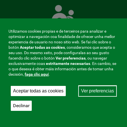
A
Mutua
que
te
coida
Utilizamos cookies propias e de terceiros para analizar e
optimizar a navegación coa finalidade de ofrecer unha mellor
experiencia de usuario no noso sitio web. Se fai clic sobre o
botón
Aceptar todas as cookies
, consideramos que acepta o
seu uso. Do mesmo xeito, pode configuralas ao seu gusto
MENÚ
facendo clic sobre o botón
Ver preferencias
, ou navegar
exclusivamente coas
estritamente
necesarias
. En cambio, se
REDES
o que desexa é obter máis información antes de tomar unha
decisión,
faga clic aquí
.
SOCIALES
Perfil do contratante
|
Cookies
|
Aviso legal
|
Privacidade
V20
Aceptar todas as cookies
Ver preferencias
Mutua Colaboradora coa Seguridade Social, 275.
Fraternidad-Muprespa 2026
Declinar
Gardar
Galego