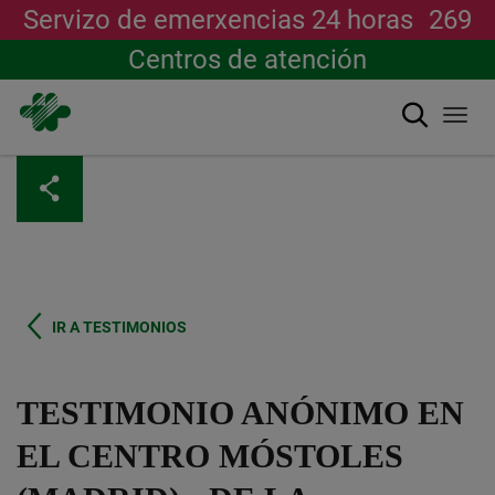
Servizo de emerxencias 24 horas
269
Centros de atención
Buscar
Togg
navi
Ir
o
contido
principal
IR A TESTIMONIOS
TESTIMONIO ANÓNIMO EN
EL CENTRO MÓSTOLES