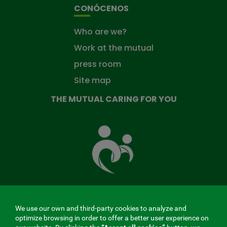
CONÓCENOS
Who are we?
Work at the mutual
press room
Site map
THE MUTUAL CARING FOR YOU
The
Mutual
Fund
that
takes
care
of
you
We use our own and third-party cookies to analyze and
MENÚ
optimize browsing in order to offer a better user experience on