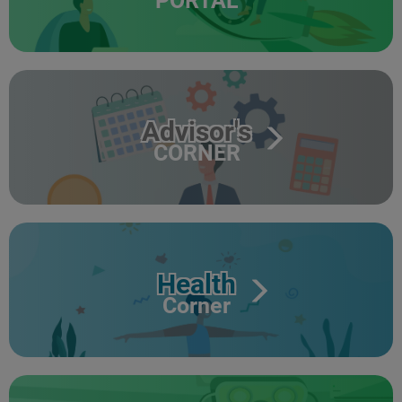
PORTAL
Advisor's
CORNER
Health
Corner