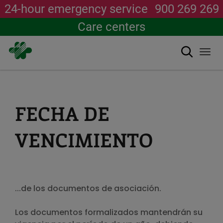
24-hour emergency service
900 269 269
Care centers
Search
Togg
navi
Skip
to
main
content
FECHA DE
VENCIMIENTO
...de los documentos de asociación.
Los documentos formalizados mantendrán su