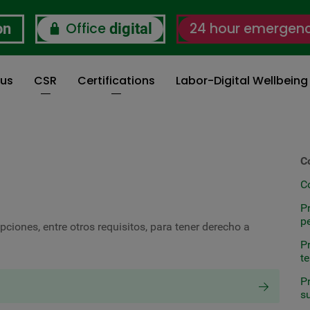
Office
24 hour emergen
on
digital
 us
CSR
Certifications
Labor-Digital Wellbein
C
C
P
p
ciones, entre otros requisitos, para tener derecho a
P
t
P
s