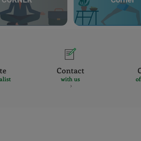
te
Contact
alist
with us
of
CERTIFICADO
Y
ACREDITACIO