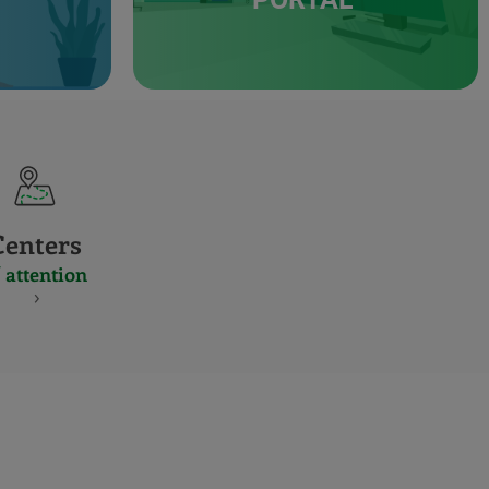
Centers
 attention
S
NES