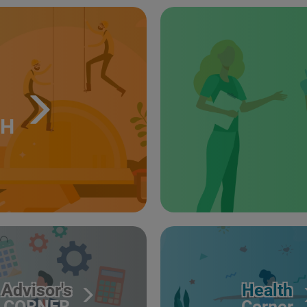
TH
Advisor's
Health
CORNER
Corner