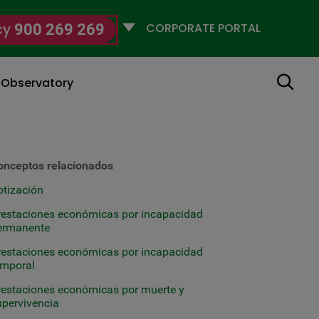
Selecciona
cy
900 269 269
un
perfil
Search
g Observatory
onceptos relacionados
otización
restaciones económicas por incapacidad
ermanente
restaciones económicas por incapacidad
emporal
restaciones económicas por muerte y
upervivencia