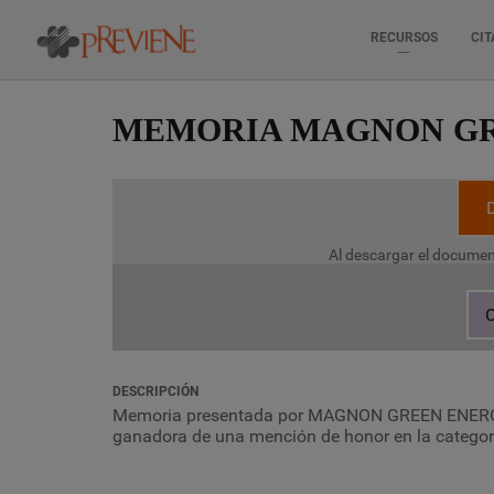
RECURSOS
CIT
Pasar
al
MEMORIA MAGNON G
contenido
principal
Al descargar el documen
C
DESCRIPCIÓN
Memoria presentada por MAGNON GREEN ENERGY 
ganadora de una mención de honor en la categor