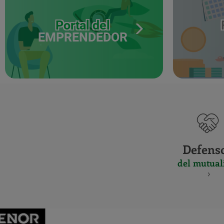
Portal del
EMPRENDEDOR
Defens
del mutual