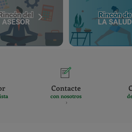
Rincón del
Rincón de
ASESOR
LA SALUD
or
Contacte
ista
con nosotros
d
CERTIFICADO