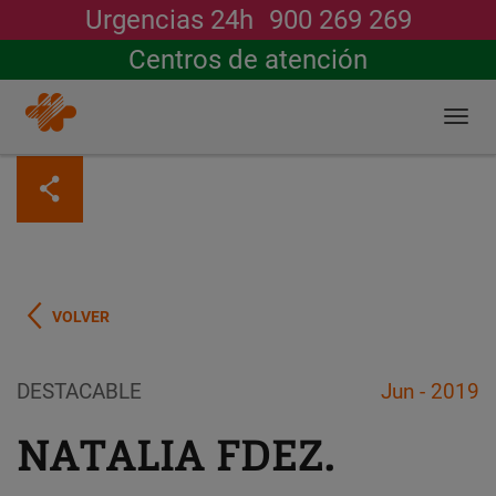
Urgencias 24h
900 269 269
Buscar
Centros de atención
Togg
navi
Pasar
al
contenido
principal
VOLVER
DESTACABLE
Jun - 2019
NATALIA FDEZ.