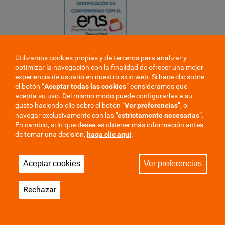
Utilizamos cookies propias y de terceros para analizar y
❮
optimizar la navegación con la finalidad de ofrecer una mejor
❯
experiencia de usuario en nuestro sitio web. Si hace clic sobre
el botón “
Aceptar todas las cookies
” consideramos que
acepta su uso. Del mismo modo puede configurarlas a su
gusto haciendo clic sobre el botón ”
Ver preferencias
”, o
navegar exclusivamente con las
"estrictamente
necesarias
”.
En cambio, si lo que desea es obtener más información antes
de tomar una decisión,
haga clic aquí
.
Trabaje en la mutua
Perfil del contratante
Aceptar cookies
Ver preferencias
Privacidad
Cookies
Aviso Legal
Mapa del sitio
Rechazar
Sala de Prensa