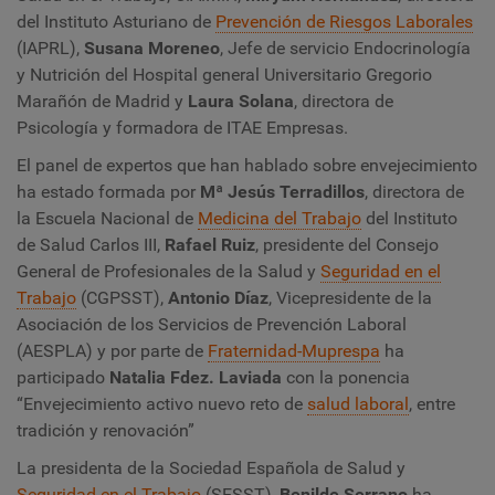
del Instituto Asturiano de
Prevención de Riesgos Laborales
(IAPRL),
Susana Moreneo
, Jefe de servicio Endocrinología
y Nutrición del Hospital general Universitario Gregorio
Marañón de Madrid y
Laura Solana
, directora de
Psicología y formadora de ITAE Empresas.
El panel de expertos que han hablado sobre envejecimiento
ha estado formada por
Mª Jesús Terradillos
, directora de
la Escuela Nacional de
Medicina del Trabajo
del Instituto
de Salud Carlos III,
Rafael Ruiz
, presidente del Consejo
General de Profesionales de la Salud y
Seguridad en el
Trabajo
(CGPSST),
Antonio Díaz
, Vicepresidente de la
Asociación de los Servicios de Prevención Laboral
(AESPLA) y por parte de
Fraternidad-Muprespa
ha
participado
Natalia Fdez. Laviada
con la ponencia
“Envejecimiento activo nuevo reto de
salud laboral
, entre
tradición y renovación”
La presidenta de la Sociedad Española de Salud y
Seguridad en el Trabajo
(SESST),
Benilde Serrano
ha