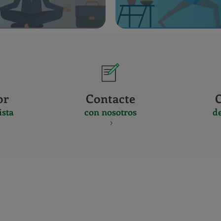
or
Contacte
ista
con nosotros
d
CERTIFICADO
Y
ACREDITACIO