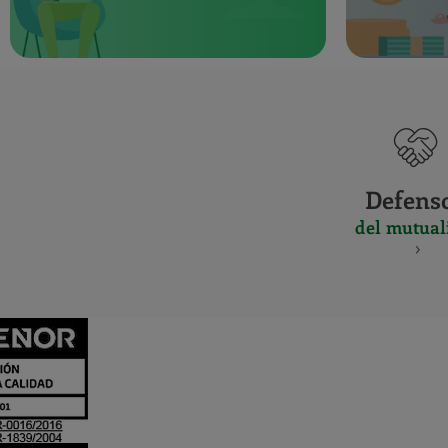
Defens
del mutual