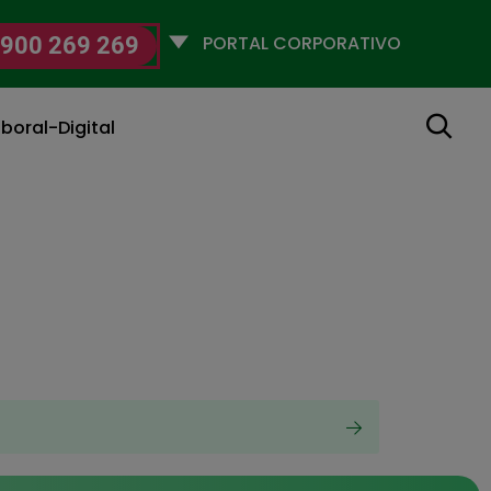
Selecciona
900 269 269
un
perfil
Buscar
boral-Digital