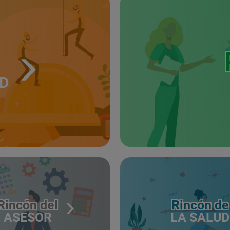
UD
Rincón del
Rincón de
ASESOR
LA SALUD