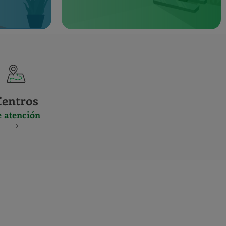
Centros
e atención
S
NES