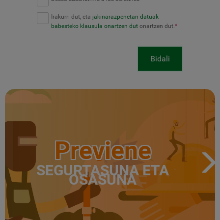
Irakurri dut, eta
jakinarazpenetan datuak
babesteko klausula onartzen dut
onartzen dut.
*
Bidali
Previene
SEGURTASUNA ETA
OSASUNA