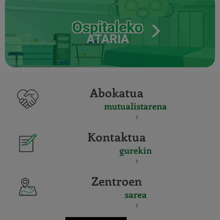
Ospitaleko
ATARIA
Abokatua
mutualistarena
Kontaktua
gurekin
Zentroen
sarea