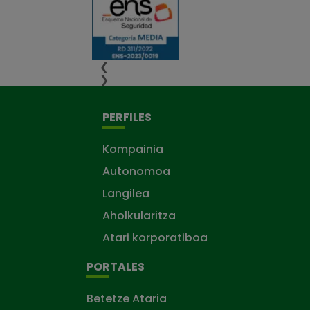
❮
❯
PERFILES
Kompainia
Autonomoa
Langilea
Aholkularitza
Atari korporatiboa
PORTALES
Betetze Ataria