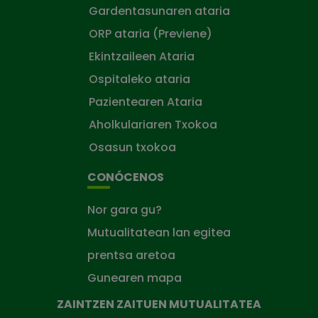
Gardentasunaren ataria
ORP ataria (Previene)
Ekintzaileen Ataria
Ospitaleko ataria
Pazientearen Ataria
Aholkulariaren Txokoa
Osasun txokoa
CONÓCENOS
Nor gara gu?
Mutualitatean lan egitea
prentsa aretoa
Gunearen mapa
ZAINTZEN ZAITUEN MUTUALITATEA