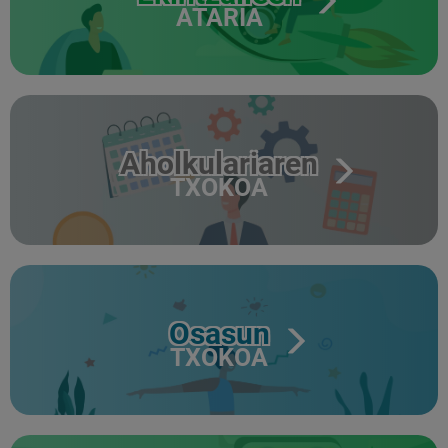
ATARIA
Aholkulariaren
TXOKOA
Osasun
TXOKOA