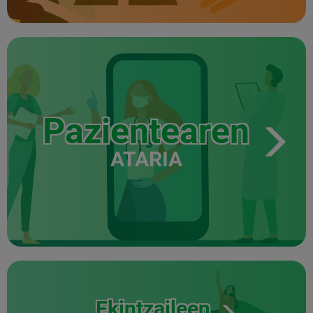
Pazientearen
ATARIA
Ekintzaileen