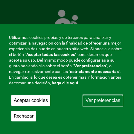
La
Mutua
que
cuida
de
Utilizamos cookies propias y de terceros para analizar y
ti
optimizar la navegación con la finalidad de ofrecer una mejor
experiencia de usuario en nuestro sitio web. Si hace clic sobre
el botón “
Aceptar todas las cookies
” consideramos que
acepta su uso. Del mismo modo puede configurarlas a su
MENÚ
gusto haciendo clic sobre el botón ”
Ver preferencias
”, o
navegar exclusivamente con las
"estrictamente
necesarias
”.
REDES
En cambio, si lo que desea es obtener más información antes
de tomar una decisión,
haga clic aquí
.
SOCIALES
Perfil de contratante
|
Cookies
|
Aviso legal
|
Privacidad
V20
Aceptar cookies
Ver preferencias
Mutua Colaboradora con la Seguridad Social, 275.
Fraternidad-Muprespa 2026
Rechazar
Guardar
Castellano