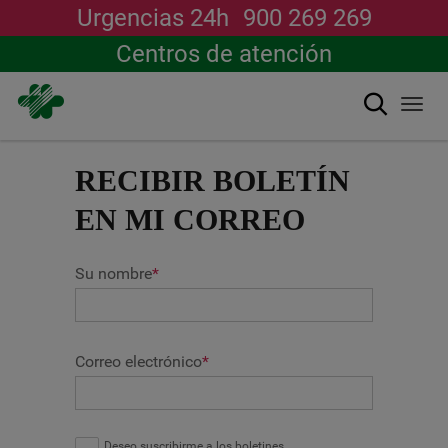
Urgencias 24h
900 269 269
Centros de atención
Buscar
Togg
navi
Pasar
al
RECIBIR BOLETÍN
contenido
principal
EN MI CORREO
Su nombre
*
Correo electrónico
*
Deseo suscribirme a los boletines