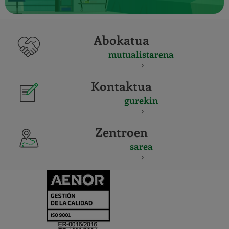
Abokatua
mutualistarena
Kontaktua
gurekin
Zentroen
sarea
CERTIFICADO
Y
ACREDITACIO