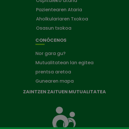
Ospitaleko ataria
Pazientearen Ataria
Aholkulariaren Txokoa
Osasun txokoa
CONÓCENOS
Nor gara gu?
Mutualitatean lan egitea
prentsa aretoa
Gunearen mapa
ZAINTZEN ZAITUEN MUTUALITATEA
Zaintzen
zaituen
Mutua