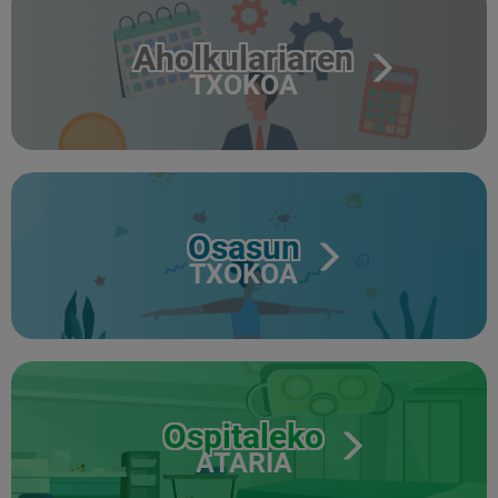
Aholkulariaren
TXOKOA
Osasun
TXOKOA
Ospitaleko
ATARIA