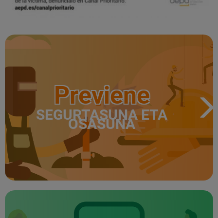
Previene
SEGURTASUNA ETA
OSASUNA