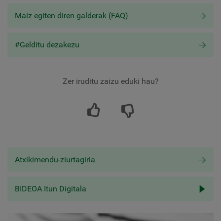
Maiz egiten diren galderak (FAQ)
#Gelditu dezakezu
Zer iruditu zaizu eduki hau?
Atxikimendu-ziurtagiria
BIDEOA Itun Digitala