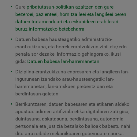
Gure
pribatutasun-politikan azaltzen den gure
bezeroei, pazienteei, hornitzaileei eta langileei beren
datuen tratamenduari eta eskubideen erabilerari
buruz informatzeko betebeharra.
Datuen babesa hausteagatiko administrazio-
erantzukizuna, eta horrek erantzukizun zibil eta/edo
penala sor dezake. Informazio gehiagorako, ikusi
gida:
Datuen babesa lan-harremanetan
.
Diziplina-erantzukizuna enpresaren eta langileen lan-
ingurunean izandako arau-hausteengatik: lan-
harremanetan, lan-arriskuen prebentzioan eta
berdintasun-gaietan.
Berrikuntzaren, datuen babesaren eta etikaren aldeko
apustua: adimen artifiziala etika digitalaren zati gisa,
duintasuna, askatasuna, berdintasuna, autonomia
pertsonala eta justizia bezalako balioak babestu nahi
ditu arrazoibide mekanikoaren gobernuaren aurka.