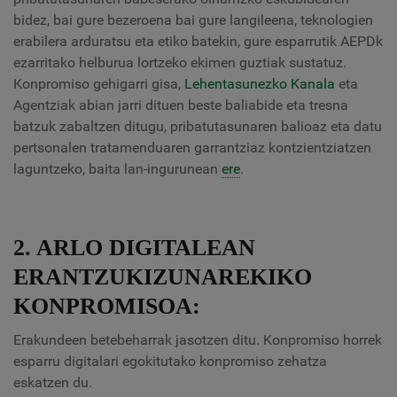
bidez, bai gure bezeroena bai gure langileena, teknologien
erabilera arduratsu eta etiko batekin, gure esparrutik AEPDk
ezarritako helburua lortzeko ekimen guztiak sustatuz.
Konpromiso gehigarri gisa,
Lehentasunezko Kanala
eta
Agentziak abian jarri dituen beste baliabide eta tresna
batzuk zabaltzen ditugu, pribatutasunaren balioaz eta datu
pertsonalen tratamenduaren garrantziaz kontzientziatzen
laguntzeko, baita lan-ingurunean
ere
.
2. ARLO DIGITALEAN
ERANTZUKIZUNAREKIKO
KONPROMISOA:
Erakundeen betebeharrak jasotzen ditu. Konpromiso horrek
esparru digitalari egokitutako konpromiso zehatza
eskatzen du.