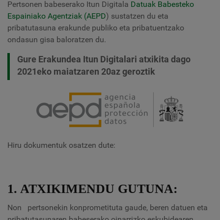
Pertsonen babeserako Itun Digitala
Datuak Babesteko
Espainiako Agentziak (AEPD
) sustatzen du eta
pribatutasuna erakunde publiko eta pribatuentzako
ondasun gisa baloratzen du.
Gure Erakundea Itun Digitalari atxikita dago
2021eko maiatzaren 20az geroztik
Hiru dokumentuk osatzen dute:
1. ATXIKIMENDU GUTUNA:
Non
pertsonekin konprometituta gaude, beren datuen eta
pribatutasunaren babeserako oinarrizko eskubidearen