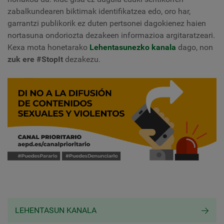
zabalkundearen biktimak identifikatzea edo, oro har,
garrantzi publikorik ez duten pertsonei dagokienez haien
nortasuna ondoriozta dezakeen informazioa argitaratzeari.
Kexa mota honetarako
Lehentasunezko kanala
dago, non
zuk ere #StopIt
dezakezu.
LEHENTASUN KANALA