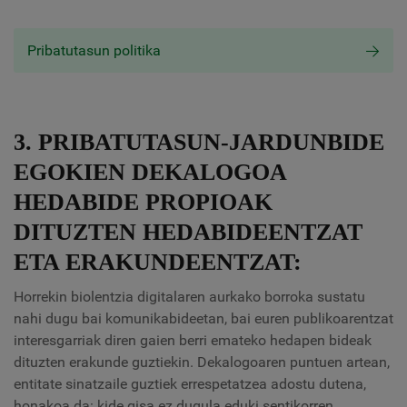
Pribatutasun politika
3. PRIBATUTASUN-JARDUNBIDE
EGOKIEN DEKALOGOA
HEDABIDE PROPIOAK
DITUZTEN HEDABIDEENTZAT
ETA ERAKUNDEENTZAT:
Horrekin biolentzia digitalaren aurkako borroka sustatu
nahi dugu bai komunikabideetan, bai euren publikoarentzat
interesgarriak diren gaien berri emateko hedapen bideak
dituzten erakunde guztiekin. Dekalogoaren puntuen artean,
entitate sinatzaile guztiek errespetatzea adostu dutena,
honakoa da: kide gisa ez dugula eduki sentikorren