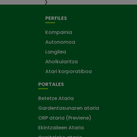
❯
PERFILES
Kompainia
Autonomoa
Langilea
Aholkularitza
Atari korporatiboa
PORTALES
Betetze Ataria
Gardentasunaren ataria
ORP ataria (Previene)
Ekintzaileen Ataria