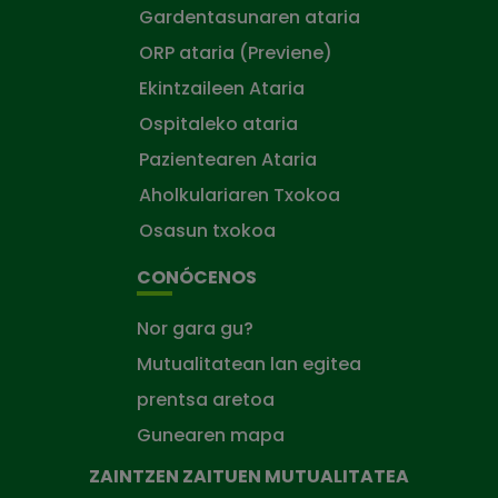
Gardentasunaren ataria
ORP ataria (Previene)
Ekintzaileen Ataria
Ospitaleko ataria
Pazientearen Ataria
Aholkulariaren Txokoa
Osasun txokoa
CONÓCENOS
Nor gara gu?
Mutualitatean lan egitea
prentsa aretoa
Gunearen mapa
ZAINTZEN ZAITUEN MUTUALITATEA