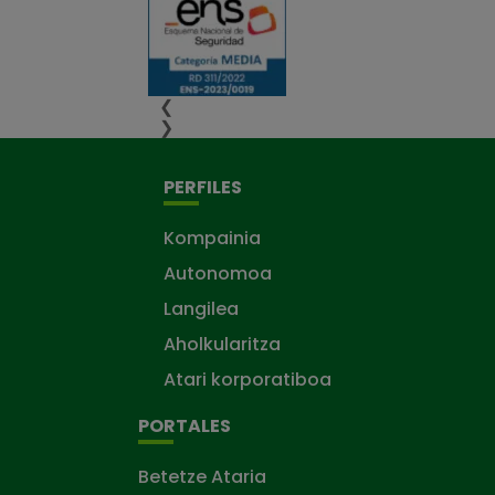
❮
❯
PERFILES
Kompainia
Autonomoa
Langilea
Aholkularitza
Atari korporatiboa
PORTALES
Betetze Ataria