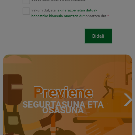
Irakurri dut, eta
jakinarazpenetan datuak
babesteko klausula onartzen dut
onartzen dut.
*
Bidali
Previene
SEGURTASUNA ETA
OSASUNA