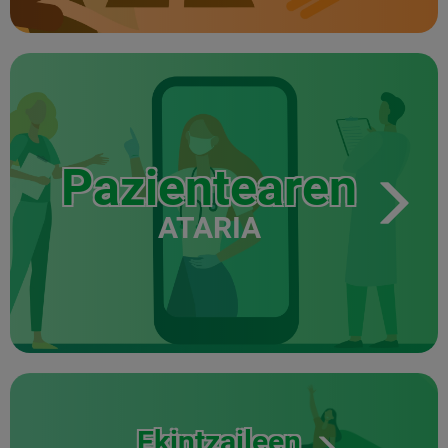
Pazientearen
ATARIA
Ekintzaileen