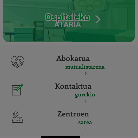
Ospitaleko
ATARIA
Abokatua
mutualistarena
Kontaktua
gurekin
Zentroen
sarea