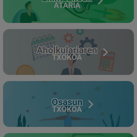
ATARIA
Aholkulariaren
TXOKOA
Osasun
TXOKOA