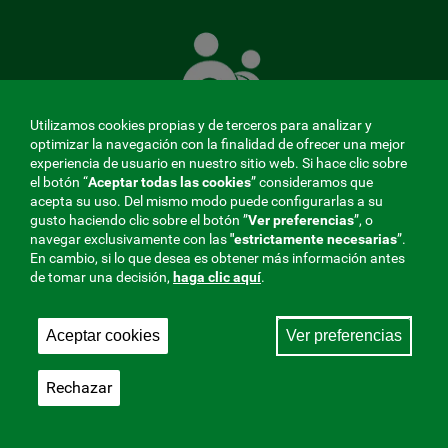
La
Mutua
que
cuida
de
Utilizamos cookies propias y de terceros para analizar y
ti
optimizar la navegación con la finalidad de ofrecer una mejor
experiencia de usuario en nuestro sitio web. Si hace clic sobre
el botón “
Aceptar todas las cookies
” consideramos que
acepta su uso. Del mismo modo puede configurarlas a su
MENÚ
gusto haciendo clic sobre el botón ”
Ver preferencias
”, o
navegar exclusivamente con las
"estrictamente
necesarias
”.
REDES
En cambio, si lo que desea es obtener más información antes
de tomar una decisión,
haga clic aquí
.
SOCIALES
Perfil de contratante
|
Cookies
|
Aviso legal
|
Privacidad
V20
Aceptar cookies
Ver preferencias
Mutua Colaboradora con la Seguridad Social, 275.
Fraternidad-Muprespa 2026
Rechazar
Guardar
Castellano