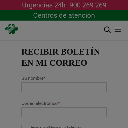
Urgencias 24h
900 269 269
Centros de atención
Buscar
Togg
navi
Pasar
al
RECIBIR BOLETÍN
contenido
principal
EN MI CORREO
Su nombre
*
Correo electrónico
*
Deseo suscribirme a los boletines