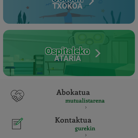
TXOKOA
Ospitaleko
ATARIA
Abokatua
mutualistarena
Kontaktua
gurekin