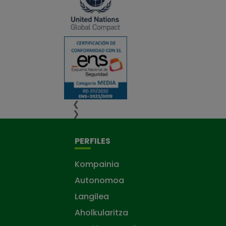
❮
❯
PERFILES
Kompainia
Autonomoa
Langilea
Aholkularitza