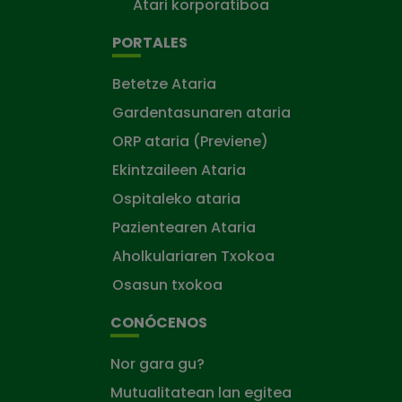
Atari korporatiboa
PORTALES
Betetze Ataria
Gardentasunaren ataria
ORP ataria (Previene)
Ekintzaileen Ataria
Ospitaleko ataria
Pazientearen Ataria
Aholkulariaren Txokoa
Osasun txokoa
CONÓCENOS
Nor gara gu?
Mutualitatean lan egitea