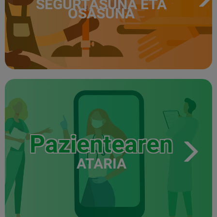
SEGURTASUNA ETA
OSASUNA
Pazientearen
ATARIA