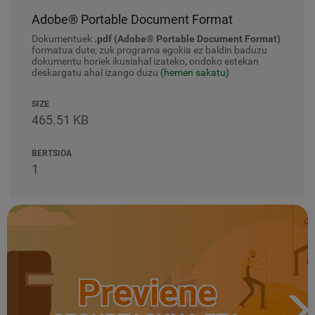
Adobe® Portable Document Format
Dokumentuek
.pdf (Adobe® Portable Document Format)
formatua dute; zuk programa egokia ez baldin baduzu
dokumentu horiek ikusiahal izateko, ondoko estekan
deskargatu ahal izango duzu
(hemen sakatu)
SIZE
465.51 KB
BERTSIOA
1
Previene