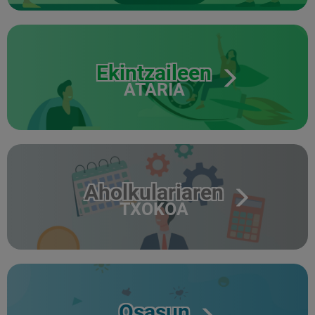
Ekintzaileen
ATARIA
Aholkulariaren
TXOKOA
Osasun