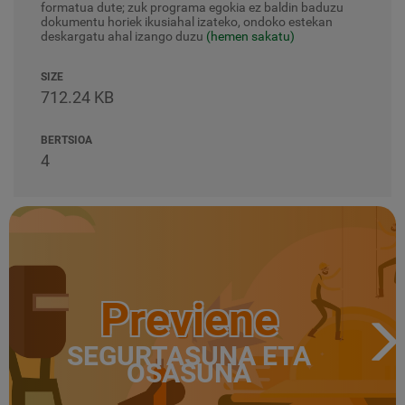
formatua dute; zuk programa egokia ez baldin baduzu
dokumentu horiek ikusiahal izateko, ondoko estekan
deskargatu ahal izango duzu
(hemen sakatu)
SIZE
712.24 KB
BERTSIOA
4
Previene
SEGURTASUNA ETA
OSASUNA