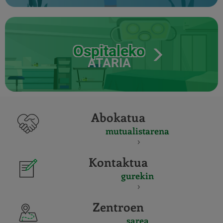
Ospitaleko
ATARIA
Abokatua
mutualistarena
Kontaktua
gurekin
Zentroen
sarea