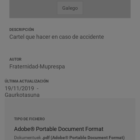
Galego
DESCRIPCIÓN
Cartel que hacer en caso de accidente
AUTOR
Fraternidad-Muprespa
ÚLTIMA ACTUALIZACIÓN
19/11/2019
Gaurkotasuna
TIPO DE FICHERO
Adobe® Portable Document Format
Dokumentuek
.pdf (Adobe® Portable Document Format)