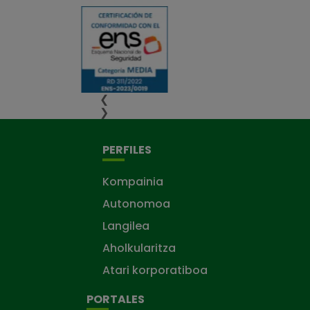
❮
❯
PERFILES
Kompainia
Autonomoa
Langilea
Aholkularitza
Atari korporatiboa
PORTALES