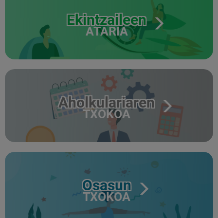
Ekintzaileen
ATARIA
Aholkulariaren
TXOKOA
Osasun
TXOKOA