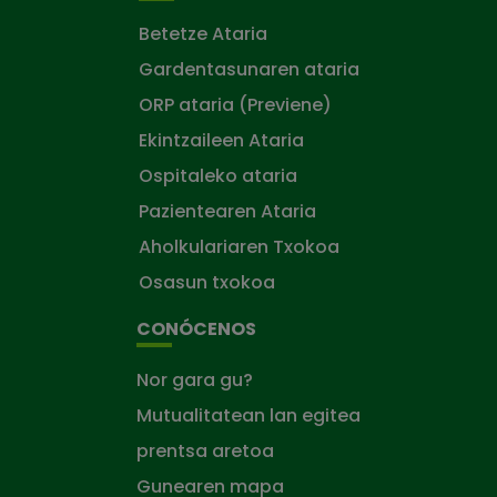
Betetze Ataria
Gardentasunaren ataria
ORP ataria (Previene)
Ekintzaileen Ataria
Ospitaleko ataria
Pazientearen Ataria
Aholkulariaren Txokoa
Osasun txokoa
CONÓCENOS
Nor gara gu?
Mutualitatean lan egitea
prentsa aretoa
Gunearen mapa