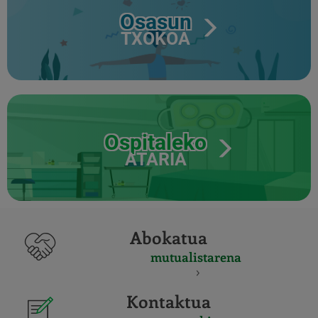
Osasun
TXOKOA
Ospitaleko
ATARIA
Abokatua
mutualistarena
Kontaktua