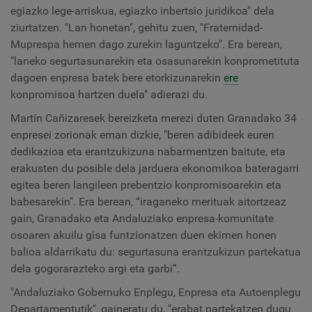
egiazko lege-arriskua, egiazko inbertsio juridikoa" dela
ziurtatzen. "Lan honetan", gehitu zuen, "Fraternidad-
Muprespa hemen dago zurekin laguntzeko". Era berean,
"laneko segurtasunarekin eta osasunarekin konprometituta
dagoen enpresa batek bere etorkizunarekin
ere
konpromisoa hartzen duela" adierazi du.
Martín Cañizaresek bereizketa merezi duten Granadako 34
enpresei zorionak eman dizkie, "beren adibideek euren
dedikazioa eta erantzukizuna nabarmentzen baitute, eta
erakusten du posible dela jarduera ekonomikoa bateragarri
egitea beren langileen prebentzio konpromisoarekin eta
babesarekin". Era berean, “iraganeko merituak aitortzeaz
gain, Granadako eta Andaluziako enpresa-komunitate
osoaren akuilu gisa funtzionatzen duen ekimen honen
balioa aldarrikatu du: segurtasuna erantzukizun partekatua
dela gogorarazteko argi eta garbi”.
"Andaluziako Gobernuko Enplegu, Enpresa eta Autoenplegu
Departamentutik", gaineratu du, "erabat partekatzen dugu