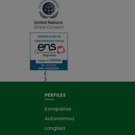
❮
❯
PERFILES
Kompainia
Autonomoa
Langilea