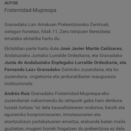
AUTOR
Fraternidad-Muprespa
Granadako Lan Arriskuen Prebentziorako Zentroak,
ostegun honetan, hilak 11, Zero Istripuen Bereizketa
emateko ekitaldia hartu du.
Ekitaldian parte hartu dute
José Javier Martín Cañizares
,
Andaluziako Juntako Lurralde Ordezkaria, eta Granadako
Junta de Andaluziako Enpleguko Lurralde Ordezkaria, eta
Fernando Laz> Granadako
Zentroko zuzendaria, eta ko
zuzendaria. ongietorria eta jardunaldiaren inaugurazio
instituzionala.
Andrés Ruiz
Granadako Fraternidad-Muprespa-eko
zuzendariak nabarmendu du istripurik gabe hain denbora
luzeak lortzea "ez dela kasualitatearen ondorioa, baizik eta
eguneroko konpromisoaren, irmotasunaren eta
erantzukizun partekatuaren emaitza, erakunde baten maila
guztietan; mugarri horrek frogatzen du prebentzioa ez dela