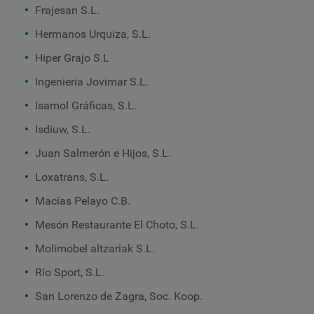
Frajesan S.L.
Hermanos Urquiza, S.L.
Hiper Grajo S.L
Ingenieria Jovimar S.L.
Isamol Gráficas, S.L.
Isdiuw, S.L.
Juan Salmerón e Hijos, S.L.
Loxatrans, S.L.
Macías Pelayo C.B.
Mesón Restaurante El Choto, S.L.
Molimobel altzariak S.L.
Río Sport, S.L.
San Lorenzo de Zagra, Soc. Koop.