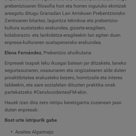
prebentzioaren filosofia hori eta horren inguruko ekintzak
areagotu ditugu Granadan Lan Arriskuen Prebentziorako
Zentroaren bitartez, laguntza teknikoa eta prebentzio-
kultura sustatzeko erakundea, gizarte-eragileen,
kolaborazio- eta lankidetza-eragileekin lan egiten duen
enpresa-kulturaren sustapenerako erakundea.
Elena Fernández
, Prebentzio aholkularia
Enpresek txapak leku ikusgai batean jar ditzakete, laneko
segurtasunaren, osasunaren eta ongizatearen alde duten
proaktibitatea erakusteko bezero, hornitzaile eta interes
taldeekin, eta sare sozialetan dituzten praktika onak
partekatzeko #CeroAccidentesFM-ekin.
Hauek izan dira zero istripu bereizgarria zuzenean jaso
duten enpresak:
Bost urte istripurik gabe
Aceites Algarinejo