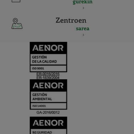
gurekin
Zentroen
sarea
CERTIFICADO
Y
ACREDITACIO