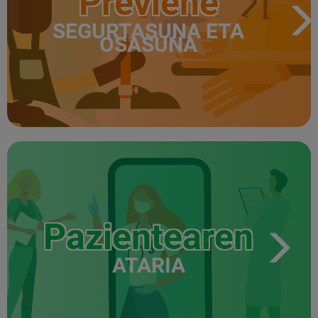
Previene
SEGURTASUNA ETA
OSASUNA
Pazientearen
ATARIA