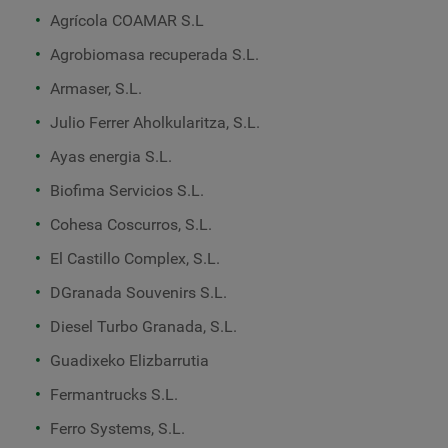
Agrícola COAMAR S.L
Agrobiomasa recuperada S.L.
Armaser, S.L.
Julio Ferrer Aholkularitza, S.L.
Ayas energia S.L.
Biofima Servicios S.L.
Cohesa Coscurros, S.L.
El Castillo Complex, S.L.
DGranada Souvenirs S.L.
Diesel Turbo Granada, S.L.
Guadixeko Elizbarrutia
Fermantrucks S.L.
Ferro Systems, S.L.