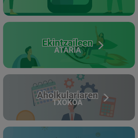
Ekintzaileen
ATARIA
Aholkulariaren
TXOKOA