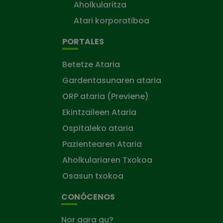
Aholkularitza
Atari korporatiboa
PORTALES
Betetze Ataria
Gardentasunaren ataria
ORP ataria (Previene)
Ekintzaileen Ataria
Ospitaleko ataria
Pazientearen Ataria
Aholkulariaren Txokoa
Osasun txokoa
CONÓCENOS
Nor gara gu?