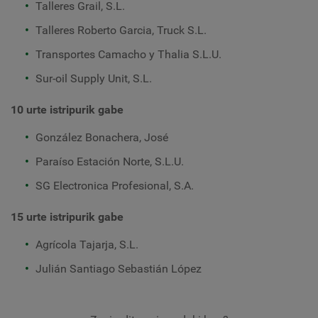
Talleres Grail, S.L.
Talleres Roberto Garcia, Truck S.L.
Transportes Camacho y Thalia S.L.U.
Sur-oil Supply Unit, S.L.
10 urte istripurik gabe
González Bonachera, José
Paraíso Estación Norte, S.L.U.
SG Electronica Profesional, S.A.
15 urte istripurik gabe
Agrícola Tajarja, S.L.
Julián Santiago Sebastián López