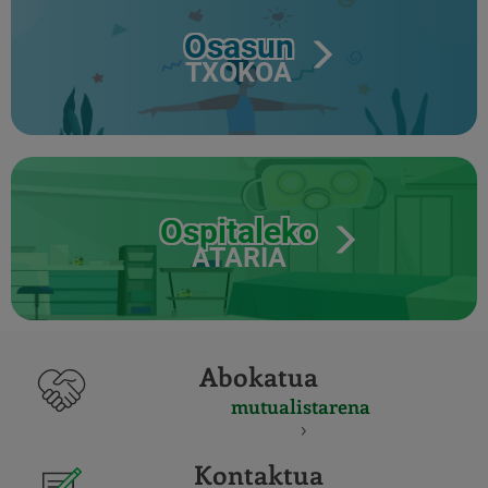
Osasun
TXOKOA
Ospitaleko
ATARIA
Abokatua
mutualistarena
Kontaktua