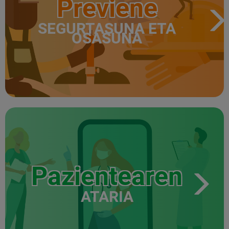
Previene
SEGURTASUNA ETA
OSASUNA
Pazientearen
ATARIA