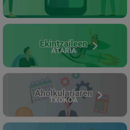
Ekintzaileen
ATARIA
Aholkulariaren
TXOKOA