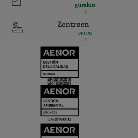
gurekin
Zentroen
sarea
CERTIFICADO
Y
ACREDITACIO