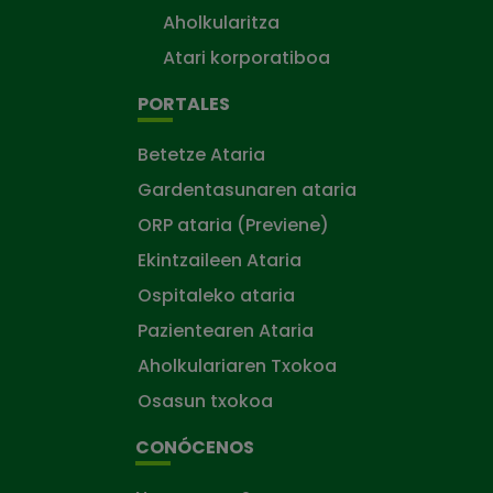
Aholkularitza
Atari korporatiboa
PORTALES
Betetze Ataria
Gardentasunaren ataria
ORP ataria (Previene)
Ekintzaileen Ataria
Ospitaleko ataria
Pazientearen Ataria
Aholkulariaren Txokoa
Osasun txokoa
CONÓCENOS