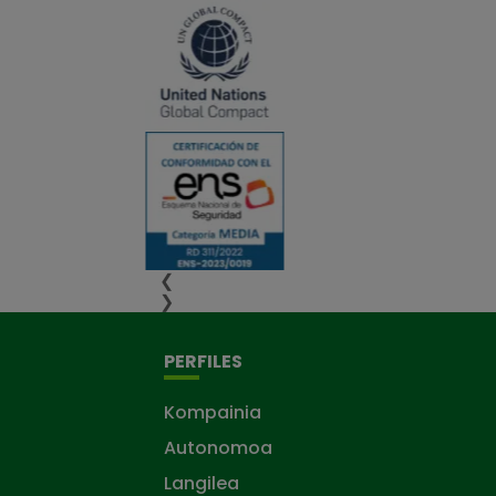
❮
❯
PERFILES
Kompainia
Autonomoa
Langilea